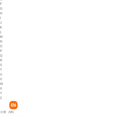
F
G
H
I
J
K
L
M
N
O
P
Q
R
S
T
U
V
W
X
Y
Z
小米（MI）