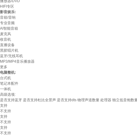
播放器/DVD
HIFI专区
影音娱乐:
音箱/音响
专业音频
AI智能音箱
麦克风
收音机
直播设备
黑胶唱片机
蓝牙/无线耳机
MP3/MP4音乐播放器
更多
电脑整机:
台式机
笔记本配件
一体机
高级选项:
是否支持蓝牙
是否支持杜比全景声
是否支持dts
物理声道数量
处理器
独立低音炮数
支持
不支持
支持
不支持
支持
不支持