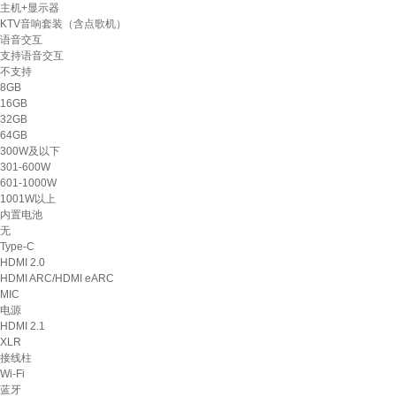
主机+显示器
KTV音响套装（含点歌机）
语音交互
支持语音交互
不支持
8GB
16GB
32GB
64GB
300W及以下
301-600W
601-1000W
1001W以上
内置电池
无
Type-C
HDMI 2.0
HDMI ARC/HDMI eARC
MIC
电源
HDMI 2.1
XLR
接线柱
Wi-Fi
蓝牙