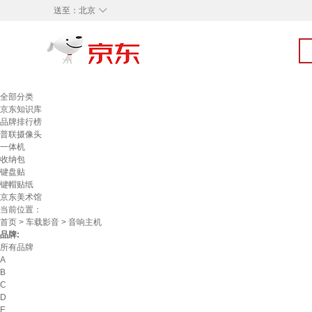
◇
送至：
北京
全部分类
京东知识库
品牌排行榜
普联摄像头
一体机
收纳包
键盘贴
键帽贴纸
京东美术馆
当前位置：
首页
>
车载影音
> 音响主机
品牌:
所有品牌
A
B
C
D
E