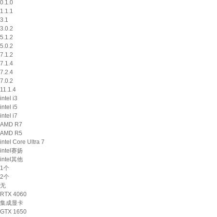
0.1.0
1.1.1
3.1
3.0.2
5.1.2
5.0.2
7.1.2
7.1.4
7.2.4
7.0.2
11.1.4
intel i3
intel i5
intel i7
AMD R7
AMD R5
intel Core Ultra 7
intel赛扬
intel其他
1个
2个
无
RTX 4060
集成显卡
GTX 1650