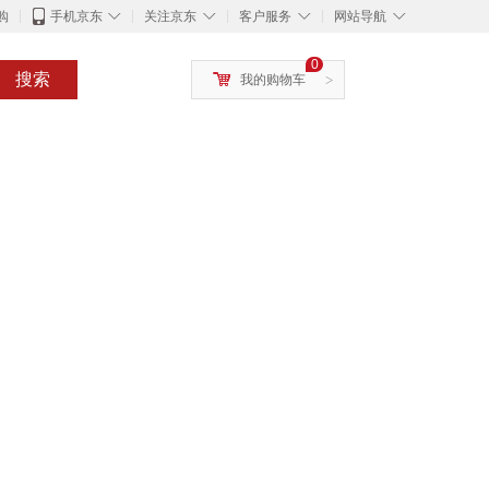
◇
◇
◇
◇
购
手机京东
关注京东
客户服务
网站导航
0
搜索
我的购物车
>