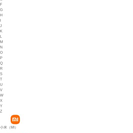
F
G
H
I
J
K
L
M
N
O
P
Q
R
S
T
U
V
W
X
Y
Z
小米（MI）