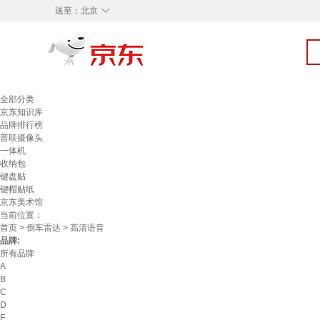
◇
送至：
北京
全部分类
京东知识库
品牌排行榜
普联摄像头
一体机
收纳包
键盘贴
键帽贴纸
京东美术馆
当前位置：
首页
>
倒车雷达
> 高清语音
品牌:
所有品牌
A
B
C
D
E