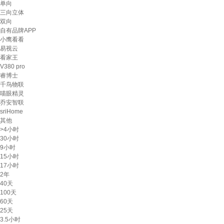
单向
三向立体
双向
自有品牌APP
小鹰看看
易视云
看家王
V380 pro
睿博士
千鸟物联
喵眼精灵
乔安智联
sriHome
其他
>4小时
30小时
9小时
15小时
17小时
2年
40天
100天
60天
25天
3.5小时