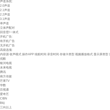
声道系统:
2.0声道
2.1声道
2.2声道
3.1声道
单声道
立体声配对
回音壁/一体式
开机广告:
有开机广告
无开机广告
高级选项:
内容源
收声模式
操作APP
续航时间
录音时间
存储卡类型
视频播放格式
显示屏类型
优酷
银河电视
未来电视
腾讯
南方传媒
芒果TV
华数
百视通
爱奇艺
CIBN
B站
三向以上