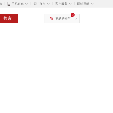
◇
◇
◇
◇
购
手机京东
关注京东
客户服务
网站导航
0
搜索
我的购物车
>