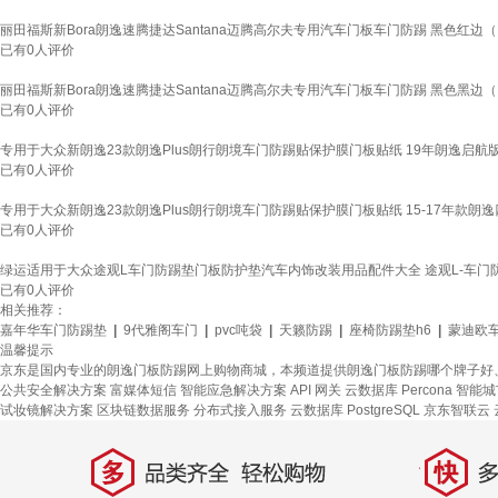
丽田福斯新Bora朗逸速腾捷达Santana迈腾高尔夫专用汽车门板车门防踢 黑色红边
已有
0
人评价
丽田福斯新Bora朗逸速腾捷达Santana迈腾高尔夫专用汽车门板车门防踢 黑色黑边
已有
0
人评价
专用于大众新朗逸23款朗逸Plus朗行朗境车门防踢贴保护膜门板贴纸 19年朗逸启航
已有
0
人评价
专用于大众新朗逸23款朗逸Plus朗行朗境车门防踢贴保护膜门板贴纸 15-17年款朗
已有
0
人评价
绿运适用于大众途观L车门防踢垫门板防护垫汽车内饰改装用品配件大全 途观L-车门
已有
0
人评价
相关推荐：
嘉年华车门防踢垫
|
9代雅阁车门
|
pvc吨袋
|
天籁防踢
|
座椅防踢垫h6
|
蒙迪欧
温馨提示
京东是国内专业的朗逸门板防踢网上购物商城，本频道提供朗逸门板防踢哪个牌子好
公共安全解决方案
富媒体短信
智能应急解决方案
API 网关
云数据库 Percona
智能城
试妆镜解决方案
区块链数据服务
分布式接入服务
云数据库 PostgreSQL
京东智联云
多
快
品类齐全，轻松购物
多仓