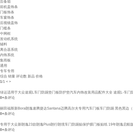
后备箱
前机盖饰条
门板饰条
车窗饰条
后视镜盖饰
门槛条
中网框
发动机系统
辅料
离合器系统
内饰系统
集雨板
通用
专车专用
综合
销量
评论数
新品
价格
1
/
1
<
>
绿运适用于大众途观L车门防踢垫门板防护垫汽车内饰改装用品配件大全 途观L-车门
0+
条评论
丽田福斯新Bora朗逸速腾捷达Santana迈腾高尔夫专用汽车门板车门防踢 黑色黑边
0+
条评论
专用于大众新朗逸23款朗逸Plus朗行朗境车门防踢贴保护膜门板贴纸 19年朗逸启航
0+
条评论