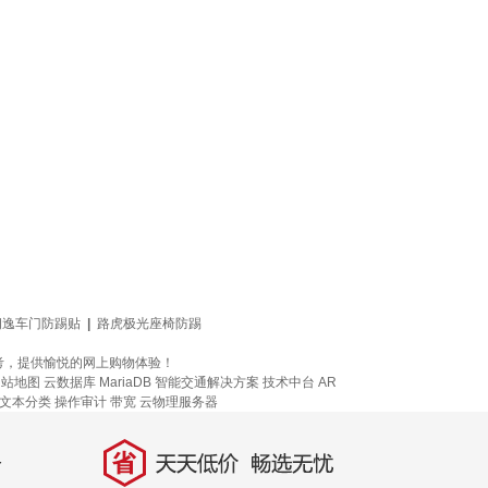
朗逸车门防踢贴
|
路虎极光座椅防踢
考，提供愉悦的网上购物体验！
网站地图
云数据库 MariaDB
智能交通解决方案
技术中台
AR
文本分类
操作审计
带宽
云物理服务器
省
天天低价，畅选无忧