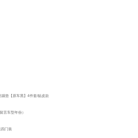
防踢垫【原车黑】4件套/贴皮款
（留言车型年份）
版四门装