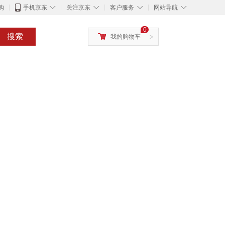
◇
◇
◇
◇
购
手机京东
关注京东
客户服务
网站导航
0
搜索
我的购物车
>