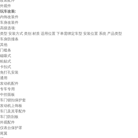
改装配件
外观件
玩车改装:
内饰改装件
车身改装件
高级选项:
类型
安装方式
类别
材质
适用位置
下单需绑定车型
安装位置
系统
产品类型
车身防撞条
其他
门槛条
磁吸式
粘贴式
卡扣式
免打孔安装
通用
发动机配件
专车专用
中控面板
车门锁扣保护套
发动机上饰板
车门及其零配件
车门防刮板
外观配件
仪表台保护罩
尾翼