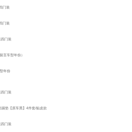
逸四门装
逸四门装
版四门装
（留言车型年份）
型年份
版四门装
防踢垫【原车黑】4件套/贴皮款
版四门装