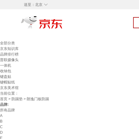
◇
送至：
北京
全部分类
京东知识库
品牌排行榜
普联摄像头
一体机
收纳包
键盘贴
键帽贴纸
京东美术馆
当前位置：
首页
>
防踢垫
> 朗逸门板防踢
品牌:
所有品牌
A
B
C
D
E