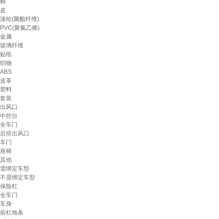
棉
皮
涤纶(聚酯纤维)
PVC(聚氯乙烯)
金属
玻璃纤维
贴纸
织物
ABS
皮革
塑料
套装
出风口
中控台
全车门
后排出风口
车门
座椅
其他
需绑定车型
不需绑定车型
保险杠
全车门
车身
前杠饰条