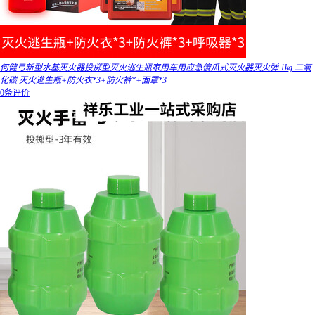
何健弓新型水基灭火器投掷型灭火逃生瓶家用车用应急傻瓜式灭火器灭火弹 1kg 二氧
化碳 灭火逃生瓶+防火衣*3+防火裤*+面罩*3
0条评价