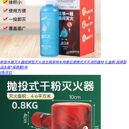
新型水基灭火器投掷型灭火逃生瓶家用车用傻瓜便携式灭灭消防器材 礼盒款-投掷型
逃生瓶*保质期5年
0条评价