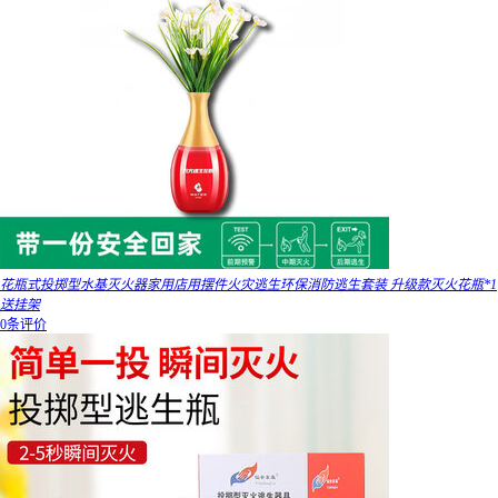
花瓶式投掷型水基灭火器家用店用摆件火灾逃生环保消防逃生套装 升级款灭火花瓶*1
送挂架
0条评价