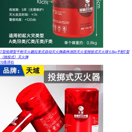
T型投掷型干粉灭火器拉发式自动灭火弹森林消防灭火宝抛投式灭火球 0.8kg干粉T型
（抛投式）灭火弹
70条评价