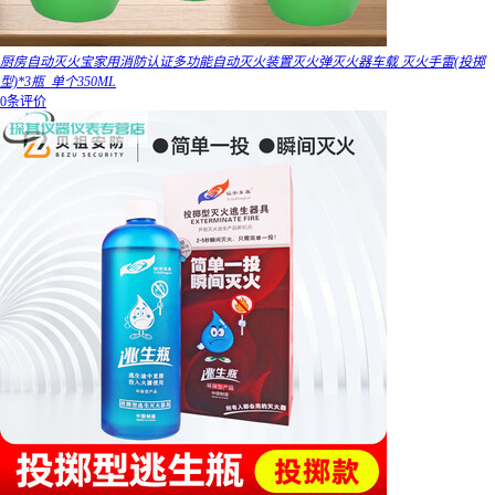
厨房自动灭火宝家用消防认证多功能自动灭火装置灭火弹灭火器车载 灭火手雷(投掷
型)*3瓶_单个350ML
0条评价