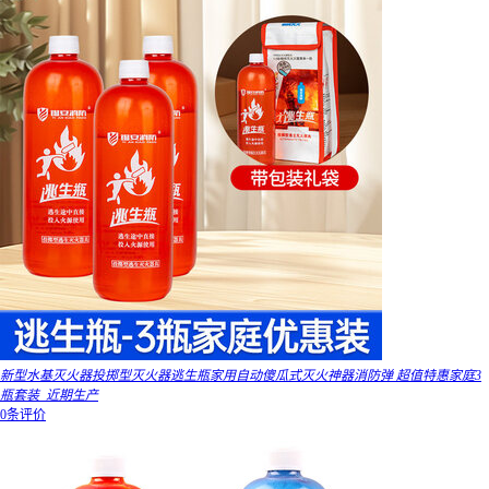
新型水基灭火器投掷型灭火器逃生瓶家用自动傻瓜式灭火神器消防弹 超值特惠家庭3
瓶套装_近期生产
0条评价