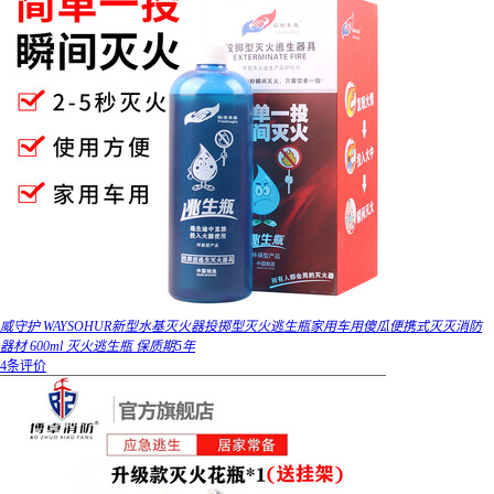
威守护 WAYSOHUR新型水基灭火器投掷型灭火逃生瓶家用车用傻瓜便携式灭灭消防
器材 600ml 灭火逃生瓶 保质期5年
4条评价