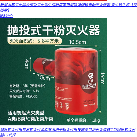
新型水基灭火器投掷型灭火逃生瓶厨房家用消防弹蛋球自动灭火装置 灭火逃生瓶【投
掷款】
0条评价
抛投式灭火器拉发式灭火弹森林消防干粉灭火器投掷型自动灭火蛋球 T型抛投式灭火
器1.2公斤