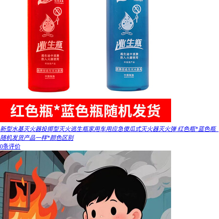
新型水基灭火器投掷型灭火逃生瓶家用车用应急傻瓜式灭火器灭火弹 红色瓶*蓝色瓶_
随机发货产品一样*颜色区别
0条评价