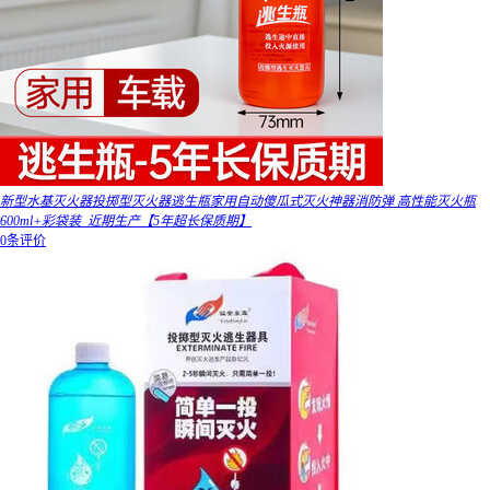
新型水基灭火器投掷型灭火器逃生瓶家用自动傻瓜式灭火神器消防弹 高性能灭火瓶
600ml+彩袋装_近期生产【5年超长保质期】
0条评价