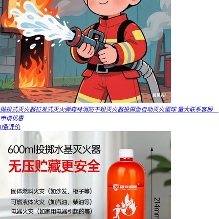
抛投式灭火器拉发式灭火弹森林消防干粉灭火器投掷型自动灭火蛋球 量大联系客服__
申请优惠
0条评价