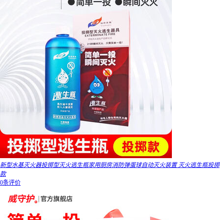
新型水基灭火器投掷型灭火逃生瓶家用厨房消防弹蛋球自动灭火装置 灭火逃生瓶投掷
款
0条评价