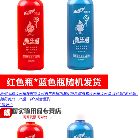
新型水基灭火器投掷型灭火逃生瓶家用车用应急傻瓜式灭火器灭火弹 红色瓶*蓝色瓶_
随机发货__产品一样*颜色区别
1条评价