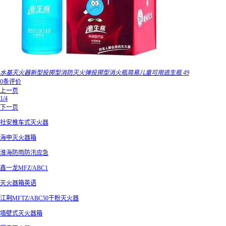
水基灭火器新型投掷型消防灭火弹投掷型消火瓶简易儿童可用逃生瓶 49
0条评价
上一页
1/4
下一页
社安推车式灭火器
海申灭火器箱
淮海防雨防汛应急
鑫一龙MFZ/ABC1
灭火器箱英语
江荆MFTZ/ABC50干粉灭火器
墙壁式灭火器箱