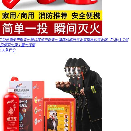
T型投掷型干粉灭火器拉发式自动灭火弹森林消防灭火宝抛投式灭火球 【0.8kg】T型
投掷灭火弹丨量大优惠
100条评价