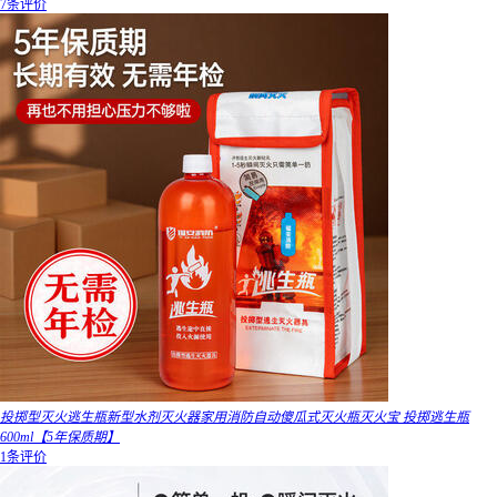
7条评价
投掷型灭火逃生瓶新型水剂灭火器家用消防自动傻瓜式灭火瓶灭火宝 投掷逃生瓶
600ml【5年保质期】
1条评价