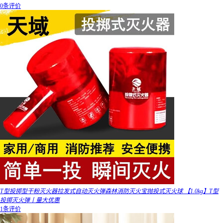
0条评价
T型投掷型干粉灭火器拉发式自动灭火弹森林消防灭火宝抛投式灭火球 【1.0kg】T型
投掷灭火弹丨量大优惠
1条评价