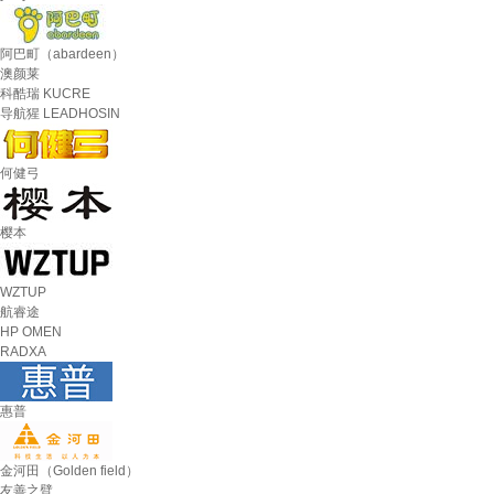
阿巴町（abardeen）
澳颜莱
科酷瑞 KUCRE
导航猩 LEADHOSIN
何健弓
樱本
WZTUP
航睿途
HP OMEN
RADXA
惠普
金河田（Golden field）
友善之臂