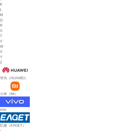
K
L
M
Q
R
S
T
V
W
X
Y
Z
华为（HUAWEI）
小米（MI）
vivo
忆捷（EAGET）