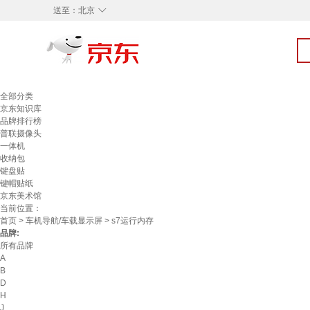
◇
送至：
北京
全部分类
京东知识库
品牌排行榜
普联摄像头
一体机
收纳包
键盘贴
键帽贴纸
京东美术馆
当前位置：
首页
>
车机导航/车载显示屏
> s7运行内存
品牌:
所有品牌
A
B
D
H
J