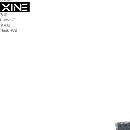
系能
HUIWAVE
卓永杭
Think HUB