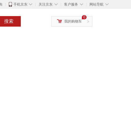
◇
◇
◇
◇
购
手机京东
关注京东
客户服务
网站导航
0
搜索
我的购物车
>