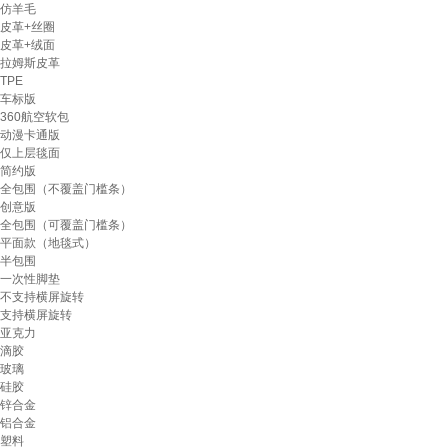
仿羊毛
皮革+丝圈
皮革+绒面
拉姆斯皮革
TPE
车标版
360航空软包
动漫卡通版
仅上层毯面
简约版
全包围（不覆盖门槛条）
创意版
全包围（可覆盖门槛条）
平面款（地毯式）
半包围
一次性脚垫
不支持横屏旋转
支持横屏旋转
亚克力
滴胶
玻璃
硅胶
锌合金
铝合金
塑料