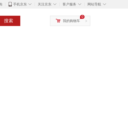
◇
◇
◇
◇
购
手机京东
关注京东
客户服务
网站导航
0
搜索
我的购物车
>