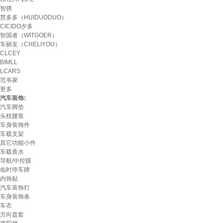
智骋
慧多多（HUIDUODUO）
CICIDO夕多
智国者（WITGOER）
车丽友（CHELIYOU）
CLCEY
BIMLL
LCARS
范爷家
更多
汽车装饰:
汽车脚垫
头枕腰靠
车身装饰件
车载支架
其它功能小件
车载香水
导航/中控膜
临时停车牌
内饰贴
汽车装饰灯
车身装饰条
车衣
方向盘套