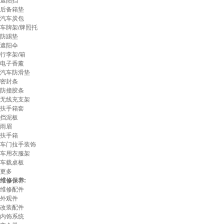
遮阳挡
后备箱垫
汽车炭包
车牌架/牌照托
防踢垫
遮阳伞
行李架/箱
电子香薰
汽车防滑垫
密封条
防撞胶条
无线充支架
扶手箱套
挡泥板
雨眉
扶手箱
车门拉手装饰
车用衣服架
车载桌板
更多
维修保养:
维修配件
外观件
改装配件
内饰系统