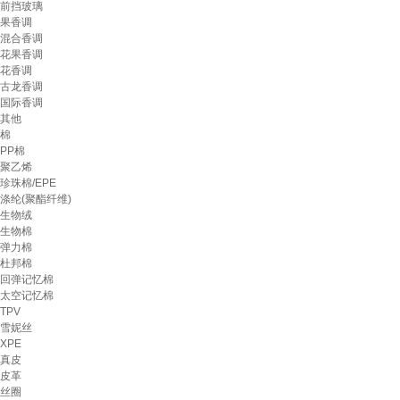
前挡玻璃
果香调
混合香调
花果香调
花香调
古龙香调
国际香调
其他
棉
PP棉
聚乙烯
珍珠棉/EPE
涤纶(聚酯纤维)
生物绒
生物棉
弹力棉
杜邦棉
回弹记忆棉
太空记忆棉
TPV
雪妮丝
XPE
真皮
皮革
丝圈