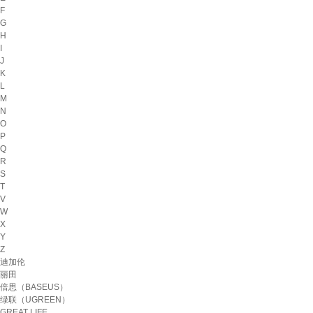
F
G
H
I
J
K
L
M
N
O
P
Q
R
S
T
V
W
X
Y
Z
迪加伦
丽田
倍思（BASEUS）
绿联（UGREEN）
GREAT LIFE