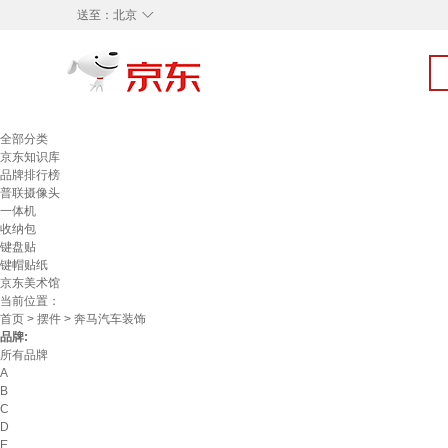
◇
送至：
北京
全部分类
京东知识库
品牌排行榜
普联摄像头
一体机
收纳包
键盘贴
键帽贴纸
京东美术馆
当前位置：
首页
>
摆件
> 奔马汽车装饰
品牌:
所有品牌
A
B
C
D
E