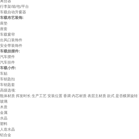
离合器
行李架/箱/包/平台
车载自动升窗器
车载布艺装饰:
座垫
座套
车载窗帘
出风口装饰件
安全带装饰件
车载挂摆件:
汽车摆件
汽车挂件
车载小件:
车贴
车钥匙扣
车钥匙套
高级选项:
瓶体材质
挥发时长
生产工艺
安装位置
香调
内芯材质
表层主材质
款式
是否横屏旋转
玻璃
木质
金属
水晶
塑料
人造水晶
铝合金