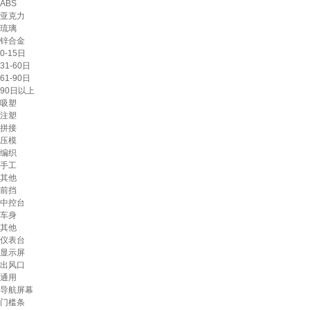
ABS
亚克力
琉璃
锌合金
0-15日
31-60日
61-90日
90日以上
吸塑
注塑
拼接
压模
编织
手工
其他
前挡
中控台
车身
其他
仪表台
显示屏
出风口
通用
导航屏幕
门槛条