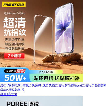
品胜【热销40万+|无黑边不挡屏】适用苹果17/16Pro钢化膜iPhone17/16Pro手机膜高清
防摔抗指纹前膜2片
200000条评价