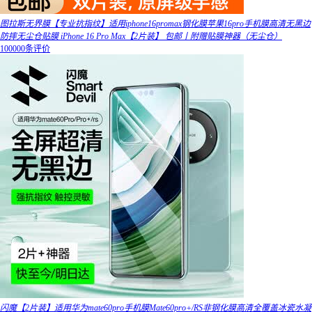
图拉斯无界膜【专业抗指纹】适用iphone16promax钢化膜苹果16pro手机膜高清无黑边
防摔无尘仓贴膜 iPhone 16 Pro Max【2片装】 包邮丨附赠贴膜神器（无尘仓）
100000条评价
闪魔【2片装】适用华为mate60pro手机膜Mate60pro+/RS非钢化膜高清全覆盖冰瓷水凝