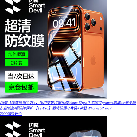
闪魔【爆款热销20万+】适用苹果17钢化膜iphone17pro手机膜17promax高清air非全屏
抗指纹防爆防摔保护 【T1-Pro】超清防爆-2片装+神器 iPhone16Pro/17
200000条评价