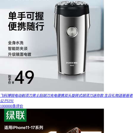
飞科博锐电动剃须刀男士刮胡刀充电便携双头旋转式胡须刀迷你款 生日礼物送爸爸老
公 PS191
1000000条评价