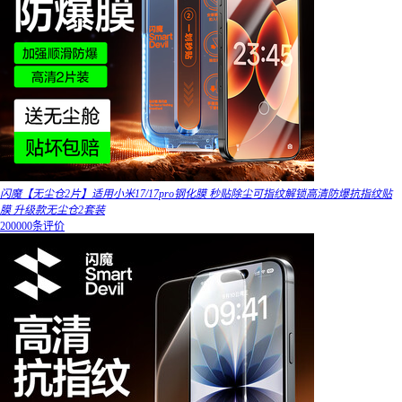
闪魔【无尘仓2片】适用小米17/17pro钢化膜 秒贴除尘可指纹解锁高清防爆抗指纹贴
膜 升级款无尘仓2套装
200000条评价