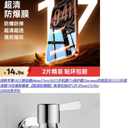
绿联苹果14/13钢化膜iphone17pro/16/15手机膜17e保护膜13promax防窥蓝光12/11/XR高
清膜7/8防爆屏幕膜 【超清防爆膜】爽滑抗指纹*2片 iPhone17e/16e/
200000条评价