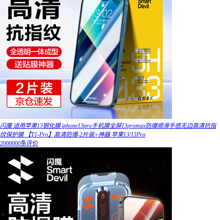
闪魔 适用苹果13钢化膜 iphone13pro手机膜全屏13promax防爆顺滑手感无边高清抗指
纹保护膜 【T1-Pro】高清防爆-2片装+神器 苹果13/13Pro
2000000条评价