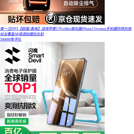
第一卫DIVI【超值2套装】适用苹果17ProMax钢化膜iPhone17promax手机膜防摔抗指
纹全覆盖AR增透贴膜抗反射
500000条评价