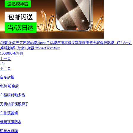
闪魔 适用于苹果钢化膜iphone手机膜高清抗指纹防爆顺滑非全屏保护贴膜 【T1-Pro】
高清防爆-2片装+神器 iPhone15ProMax
1000000条评价
上一页
1/5
下一页
白车封釉
龟牌 铂金盾
车镀膜封釉多钱
无机纳米镀膜牌子
车仆镀晶蜡
玻璃镀膜防水
热蒸发镀膜