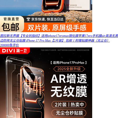
图拉斯无界膜【专业抗指纹】适用iphone17promax钢化膜苹果17pro手机膜air高清无黑
边防摔无尘仓贴膜 iPhone 17 Pro Max【2片装】 包邮丨附赠贴膜神器（无尘仓）
200000条评价