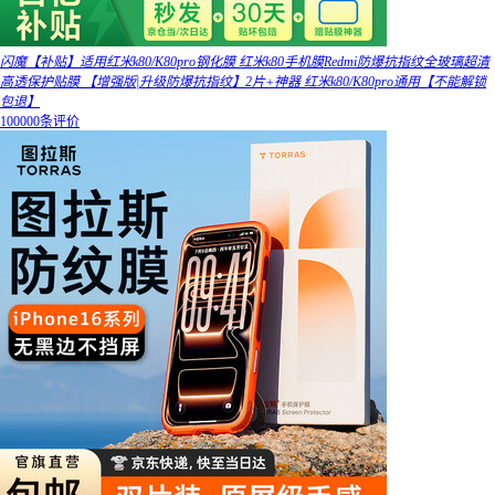
闪魔【补贴】适用红米k80/K80pro钢化膜 红米k80手机膜Redmi防爆抗指纹全玻璃超清
高透保护贴膜 【增强版|升级防爆抗指纹】2片+神器 红米k80/K80pro通用【不能解锁
包退】
100000条评价