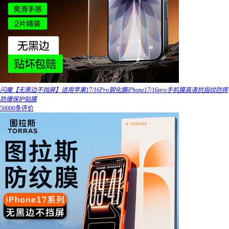
闪魔【无黑边不挡屏】适用苹果17/16Pro钢化膜iPhone17/16pro手机膜高清抗指纹防摔
防爆保护贴膜
50000条评价