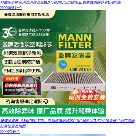
科德宝蓝肺空调滤清器滤芯BL970适用CT5迈锐宝XL君越威朗探界者E5微蓝6
200000条评价
曼牌滤清器（MANNFILTER）空调滤清器滤芯CUK24003/4CUK24070雪佛兰别克凯迪
拉克比亚迪岚图
20000条评价