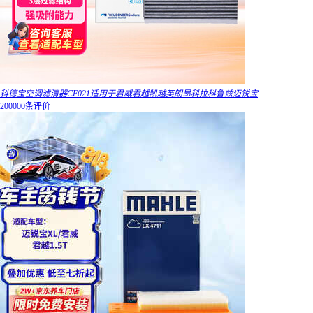
科德宝空调滤清器CF021适用于君威君越凯越英朗昂科拉科鲁兹迈锐宝
200000条评价