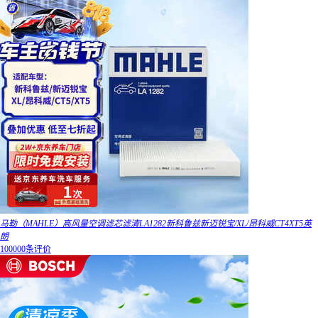
马勒（MAHLE）高风量空调滤芯滤清LA1282新科鲁兹新迈锐宝/XL/昂科威CT4XT5英
朗
100000条评价