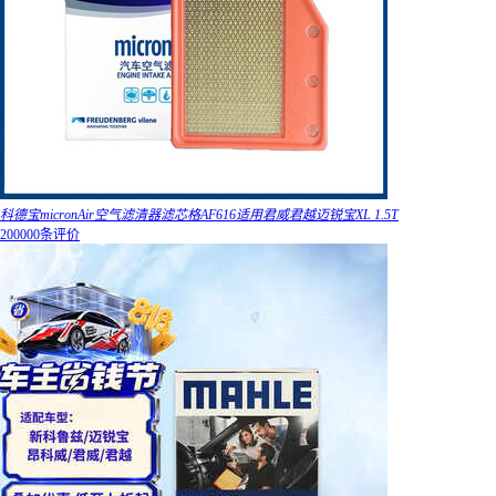
科德宝micronAir空气滤清器滤芯格AF616适用君威君越迈锐宝XL 1.5T
200000条评价