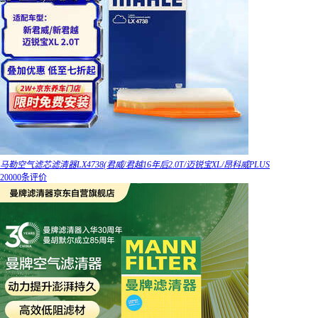
马勒空气滤芯滤清器LX4738(君威/君越16年后2.0T/迈锐宝XL/昂科威PLUS
20000条评价