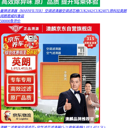
曼牌滤清器（MANNFILTER）空调滤清器空调滤芯格CUK2442/CUK24071昂科拉英朗
阅朗君威科鲁兹
500000条评价
澳麟二滤套装空调滤芯+空气滤芯滤清器15-21款新英朗(1.0T/1.4T/1.5L)