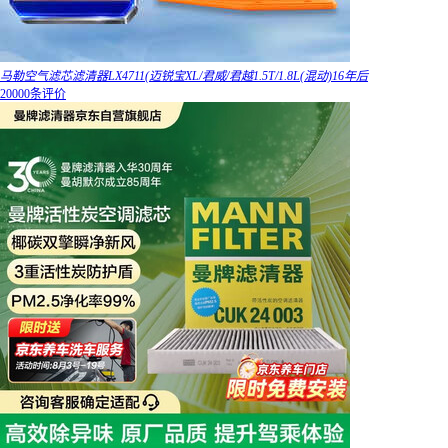
马勒空气滤芯滤清器LX4711(迈锐宝XL/君威/君越1.5T/1.8L(混动)16年后
20000条评价