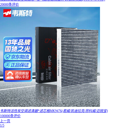
20000条评价
韦斯特活性炭空调滤清器*滤芯格MK9476(君威/凯迪拉克/昂科威/迈锐宝)
100000条评价
上一页
1/5