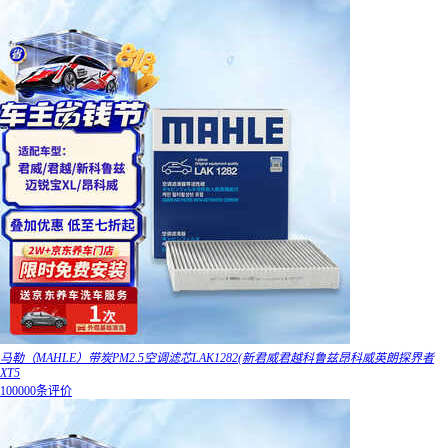
马勒（MAHLE）带炭PM2.5空调滤芯LAK1282(新君威君越科鲁兹昂科威英朗探界者
XT5
100000条评价