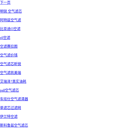
下一页
明锐 空气滤芯
阿特兹空气滤
比亚迪f3空滤
s6空滤
空滤赛拉图
空气滤价钱
空气滤芯昕锐
空气滤凯美瑞
艾瑞泽7真实油耗
pall空气滤芯
车炫仕空气滤清器
单滤芯过滤网
伊兰特空滤
新科鲁兹空气滤芯