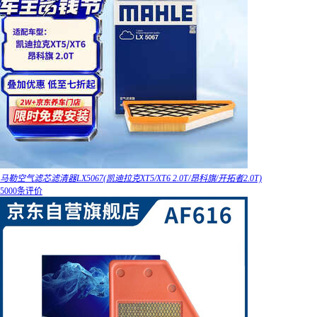
马勒空气滤芯滤清器LX5067(凯迪拉克XT5/XT6 2.0T/昂科旗/开拓者2.0T)
5000条评价