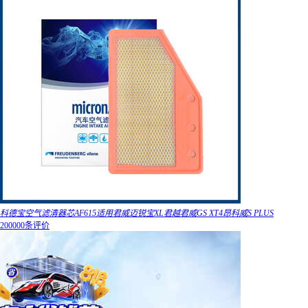
科德宝空气滤清器芯AF615适用君威迈锐宝XL君越君威GS XT4昂科威S PLUS
200000条评价