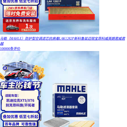
马勒（MAHLE）防护型空调滤芯抗病毒LAK1282P新科鲁兹迈锐宝昂科威英朗君威君
越
100000条评价