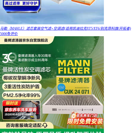
马勒（MAHLE）滤芯套装空气滤+空调滤(适用凯迪拉克XT5/XT6/别克昂科旗/开拓者)
5000条评价