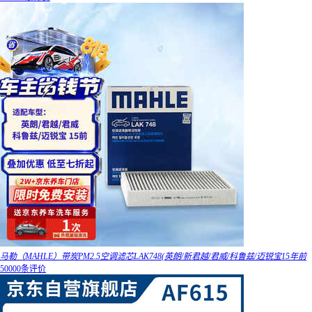
马勒（MAHLE）带炭PM2.5空调滤芯LAK748(英朗/新君越/君威/科鲁兹/迈锐宝15年前
50000条评价