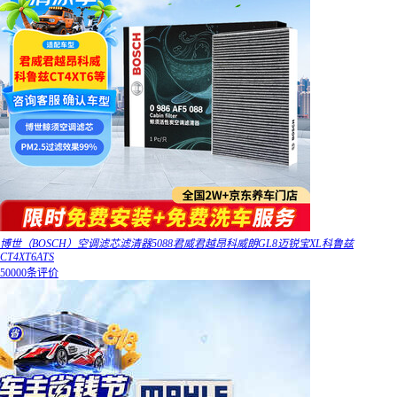
博世（BOSCH）空调滤芯滤清器5088君威君越昂科威朗GL8迈锐宝XL科鲁兹
CT4XT6ATS
50000条评价