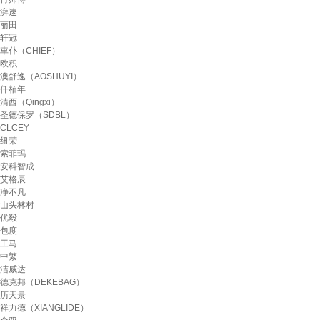
湃速
丽田
轩冠
車仆（CHIEF）
欧积
澳舒逸（AOSHUYI）
仟栢年
清西（Qingxi）
圣德保罗（SDBL）
CLCEY
纽荣
索菲玛
安科智成
艾格辰
净不凡
山头林村
优毅
包度
工马
中繁
洁威达
德克邦（DEKEBAG）
历天景
祥力德（XIANGLIDE）