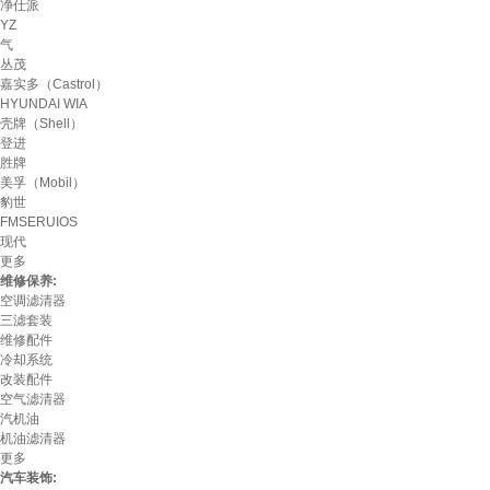
净仕派
YZ
气
丛茂
嘉实多（Castrol）
HYUNDAI WIA
壳牌（Shell）
登进
胜牌
美孚（Mobil）
豹世
FMSERUIOS
现代
更多
维修保养:
空调滤清器
三滤套装
维修配件
冷却系统
改装配件
空气滤清器
汽机油
机油滤清器
更多
汽车装饰: