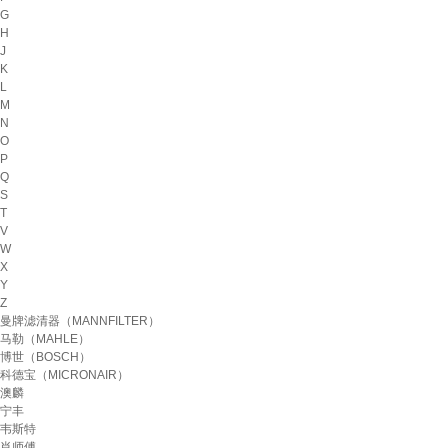
G
H
J
K
L
M
N
O
P
Q
S
T
V
W
X
Y
Z
曼牌滤清器（MANNFILTER）
马勒（MAHLE）
博世（BOSCH）
科德宝（MICRONAIR）
澳麟
宁丰
韦斯特
肖师傅