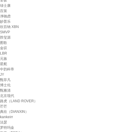
全驭
绿士康
百策
净驰虑
妙普乐
欣百纳 XBN
SMVP
胜玺源
图歌
金叹
LBR
元族
星舵
中韵科帝
JY
甄菲凡
博士伦
甄雅清
北京现代
路虎（LAND ROVER）
芒芒
典欣（DIANXIN）
kankeirr
法瑟
罗特玛金