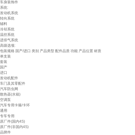
车身装饰件
系统:
发动机系统
转向系统
辅料
冷却系统
温控系统
进排气系统
高级选项:
包装规格
国产/进口
类别
产品类型
配件品质
功能
产品位置
材质
单支装
套装
国产
进口
发动机配件
车门及其零配件
汽车防虫网
散热器(水箱)
空调泵
汽车专用卡箍/卡环
通用
专车专用
原厂件(国内4S)
原厂件(非国内4S)
品牌件