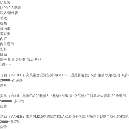
除臭氧
防PM2.5/防霾
双效/活性炭
单效
抗菌
抗病毒
带香熏
内置
内外通用
塑料
胶贴
综合
销量
评论数
新品
价格
1
/
5
<
>
马勒（MAHLE）高风量空调滤芯滤清LA1363(适用新途胜(15后)领动/悦纳/悦动16后)
20000+
条评论
自营
美孚（Mobil）黑金0W-20机油5L+机滤+空调滤+空气滤+工时单次大保养 30天可用
500000+
条评论
自营
马勒（MAHLE）带炭PM2.5空调滤芯格LAK1840十代索纳塔/途胜L/伊兰特七代/K5
2000+
条评论
自营