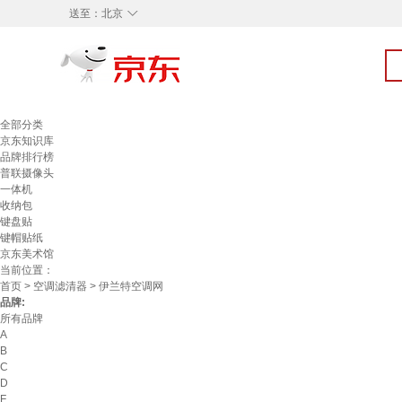
◇
送至：
北京
全部分类
京东知识库
品牌排行榜
普联摄像头
一体机
收纳包
键盘贴
键帽贴纸
京东美术馆
当前位置：
首页
>
空调滤清器
> 伊兰特空调网
品牌:
所有品牌
A
B
C
D
F