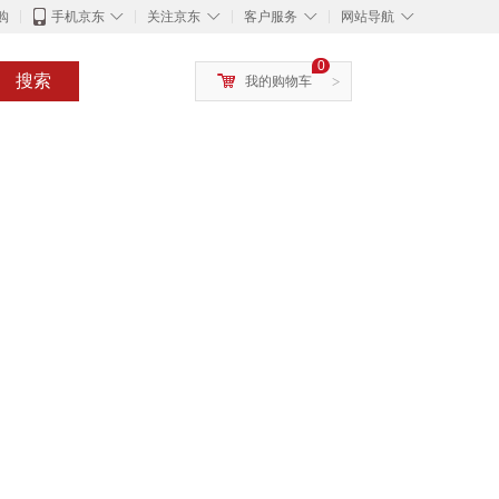
◇
◇
◇
◇
购
手机京东
关注京东
客户服务
网站导航
0
搜索
我的购物车
>