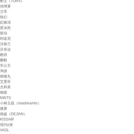
豹王（TORA）
俏博莱
万孚
咏幻
妃雅清
星沫然
新珀
利诺尼
沃格兰
沃肯达
栀得
鹏毅
车公主
淘游
南啵丸
艾墨菲
允和美
御路
NINTS
小林玉肌（maidreamin）
微赛
德鉴（DEJIAN）
KISSAIR
现代e派
VAGL