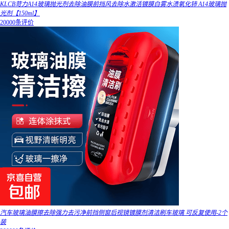
KLCB苛力A14玻璃抛光剂去除油膜前挡风去除水激活镀膜白雾水渍氧化铈 A14玻璃抛
光剂【150ml】
20000条评价
汽车玻璃油膜擦去除强力去污净前挡侧窗后视镜镀膜剂清洁刷车玻璃 可反复使用-2个
装