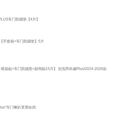
LUS车门防踢垫【4片】
S【手套箱+车门防踢垫】5片
贴+车门防踢垫+副驾贴15片】 别克昂科威Plus/2024-2026款
lus*车门喇叭罩黑钛四