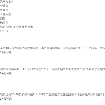
汽车改装件
卡通型
线条形
子弹头型
圆形
椭圆型
综合
销量
评论数
新品
价格
1
/
2
<
>
车巧18-25款别克昂科拉防踢垫GL6昂科威阅朗车门防踢垫贴内饰 15-19昂科威【防
1+
条评论
适用别克昂科威PLUS车门防踢垫S汽车门板防护贴防刮装饰改装用品 昂科威手套箱
0+
条评论
映棠适用20-26款新昂科威PLUS/S车门防踢板艾维亚防踢垫内饰防护改装 昂科威S
1+
条评论