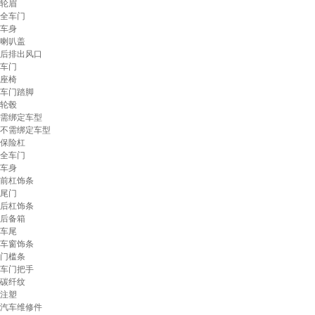
轮眉
全车门
车身
喇叭盖
后排出风口
车门
座椅
车门踏脚
轮毂
需绑定车型
不需绑定车型
保险杠
全车门
车身
前杠饰条
尾门
后杠饰条
后备箱
车尾
车窗饰条
门槛条
车门把手
碳纤纹
注塑
汽车维修件