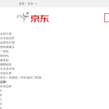
◇
送至：
北京
全部分类
京东知识库
品牌排行榜
普联摄像头
一体机
收纳包
键盘贴
键帽贴纸
京东美术馆
当前位置：
首页
>
防踢垫
> 昂科威车门防踢
品牌:
所有品牌
A
B
C
D
E