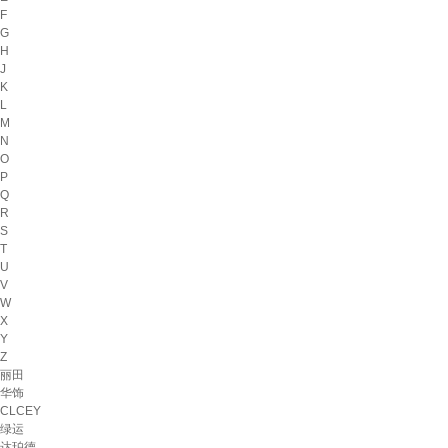
F
G
H
J
K
L
M
N
O
P
Q
R
S
T
U
V
W
X
Y
Z
丽田
华饰
CLCEY
绿运
达珀德