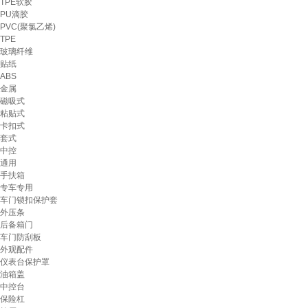
TPE软胶
PU滴胶
PVC(聚氯乙烯)
TPE
玻璃纤维
贴纸
ABS
金属
磁吸式
粘贴式
卡扣式
套式
中控
通用
手扶箱
专车专用
车门锁扣保护套
外压条
后备箱门
车门防刮板
外观配件
仪表台保护罩
油箱盖
中控台
保险杠