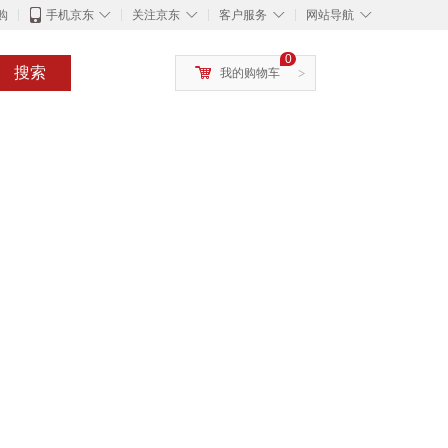
◇
◇
◇
◇
购
手机京东
关注京东
客户服务
网站导航
0
搜索
我的购物车
>