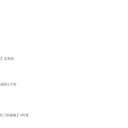
踢】定制款
防踢垫1片装
【车门防踢板】4件套