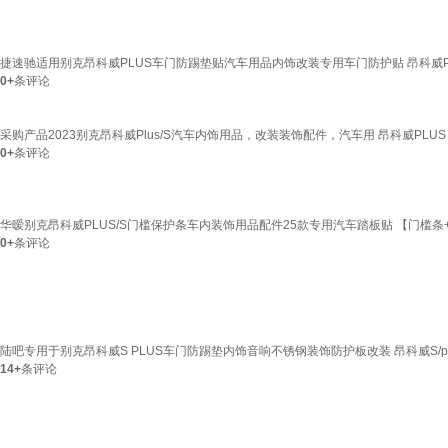
捷速驰适用别克昂科威PLUS车门防踢垫贴汽车用品内饰改装专用车门防护贴 昂科威P
0+
条评论
采购产品2023别克昂科威Plus/S汽车内饰用品，改装装饰配件，汽车用 昂科威PLU
0+
条评论
华暧别克昂科威PLUS/S门槛保护条车内装饰用品配件25款专用汽车踏板贴 【门槛条+尾箱
0+
条评论
陆吧专用于别克昂科威S PLUS车门防踢垫内饰音响不锈钢装饰防护板改装 昂科威S/p
14+
条评论