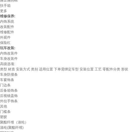
隔音隔热棉
扶手箱
更多
维修保养:
内饰系统
改装配件
维修配件
外观件
保险杠
玩车改装:
内饰改装件
车身改装件
高级选项:
类型
材质
安装方式
类别
适用位置
下单需绑定车型
安装位置
工艺
零配件分类
形状
车身防撞条
车窗饰条
门边条
后备箱饰条
后视镜盖饰
外拉手饰条
其他
门槛条
塑胶
聚酯纤维（涤纶）
涤纶(聚酯纤维)