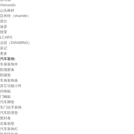
Vieruodis
山头林村
莎米特（shamite）
原仕
迪彦
纽荣
LCARS
点缤（DIANBING）
巫记
更多
汽车装饰:
车身装饰件
防撞胶条
防踢垫
车身装饰条
其它功能小件
内饰贴
门碗贴
汽车脚垫
车门拉手装饰
汽车防滑垫
密封条
后备箱垫
汽车装饰灯