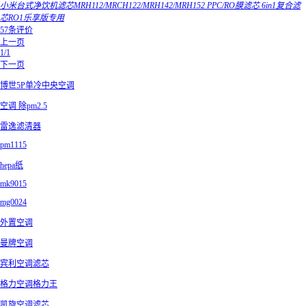
小米台式净饮机滤芯MRH112/MRCH122/MRH142/MRH152 PPC/RO膜滤芯 6in1复合滤
芯RO1乐享版专用
57条评价
上一页
1/1
下一页
博世5P单冷中央空调
空调 除pm2.5
雷逸滤清器
pm1115
hepa纸
mk9015
mg0024
外置空调
曼牌空调
宾利空调滤芯
格力空调格力王
凯旋空调滤芯