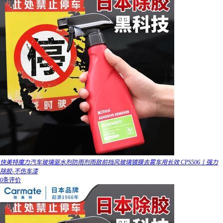
快美特魔力汽车玻璃驱水剂防雨剂雨敌前挡风玻璃镀膜去雾车用长效 CPS506丨强力
除胶-不伤车漆
0条评价