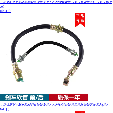
工马适配别克新老凯越刹车油管 前后左右制动器软管 乐风乐骋油管原装 乐风乐骋(后
左)
0条评价
工马适配别克新老凯越刹车油管 前后左右制动器软管 乐风乐骋油管原装 凯越(后左)
0条评价