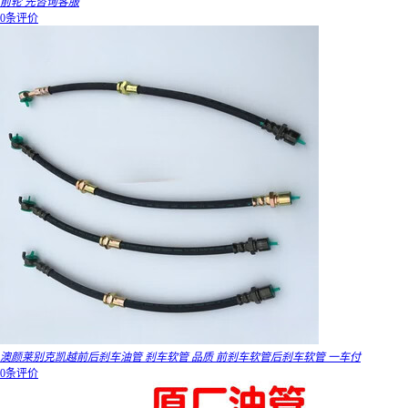
前轮 先咨询客服
0条评价
澳颜莱别克凯越前后刹车油管 刹车软管 品质 前刹车软管后刹车软管 一车付
0条评价