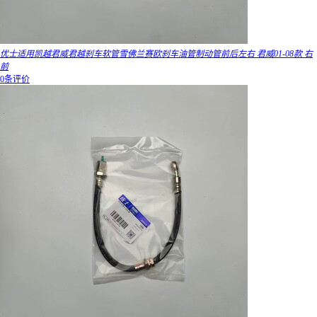
优士适用凯越君威君越刹车软管雪佛兰赛欧刹车油管制动管前后左右 君威01-08款 右
前
0条评价