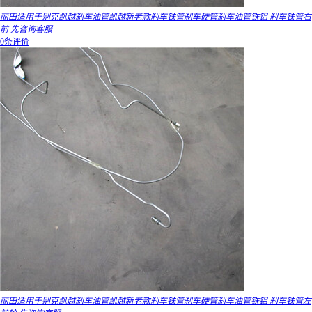
丽田适用于别克凯越刹车油管凯越新老款刹车铁管刹车硬管刹车油管铁铝 刹车铁管右
前 先咨询客服
0条评价
丽田适用于别克凯越刹车油管凯越新老款刹车铁管刹车硬管刹车油管铁铝 刹车铁管左