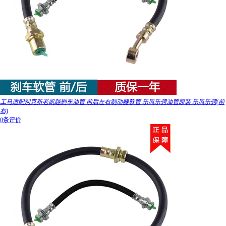
工马适配别克新老凯越刹车油管 前后左右制动器软管 乐风乐骋油管原装 乐风乐骋(前
右)
0条评价