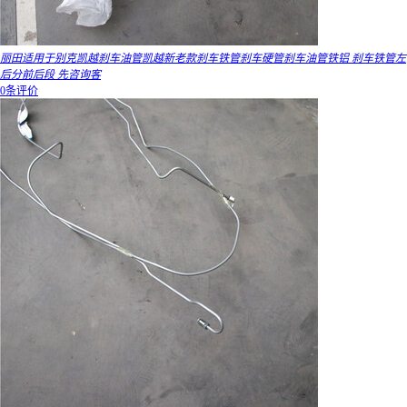
丽田适用于别克凯越刹车油管凯越新老款刹车铁管刹车硬管刹车油管铁铝 刹车铁管左
后分前后段 先咨询客
0条评价