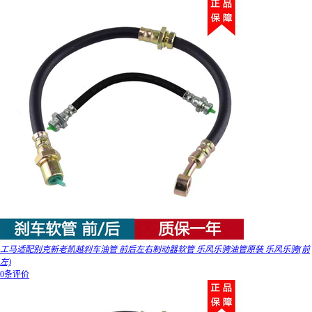
工马适配别克新老凯越刹车油管 前后左右制动器软管 乐风乐骋油管原装 乐风乐骋(前
左)
0条评价