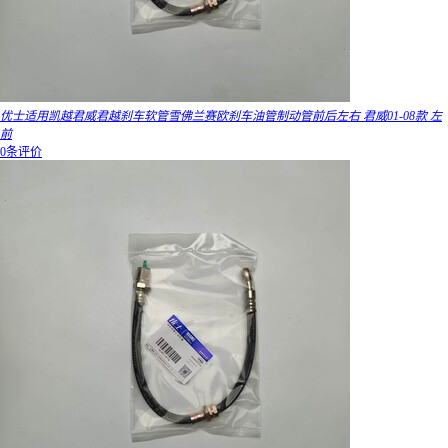
优士适用凯越君威君越刹车软管雪佛兰赛欧刹车油管制动管前后左右 君威01-08款 左
前
0条评价