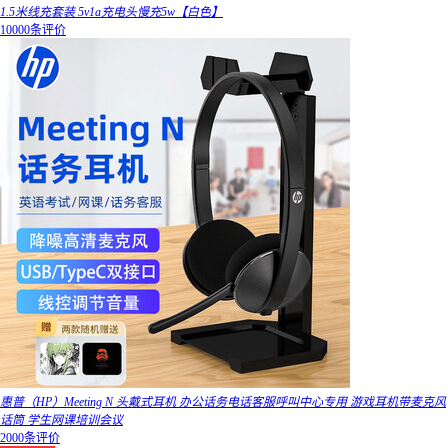
1.5米线充套装 5v1a充电头慢充5w【白色】
10000条评价
惠普（HP）Meeting N 头戴式耳机 办公话务电话客服呼叫中心专用 游戏耳机带麦克风
话筒 学生网课培训会议
2000条评价