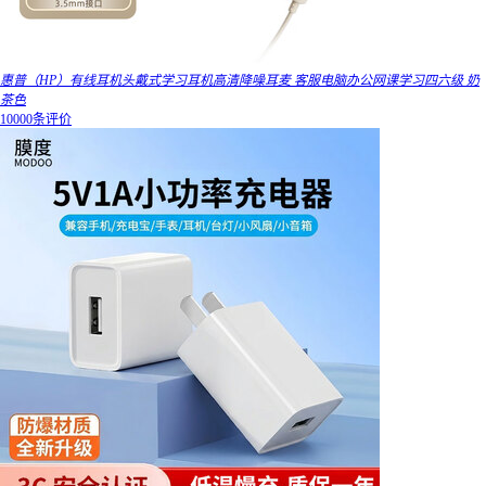
惠普（HP）有线耳机头戴式学习耳机高清降噪耳麦 客服电脑办公网课学习四六级 奶
茶色
10000条评价