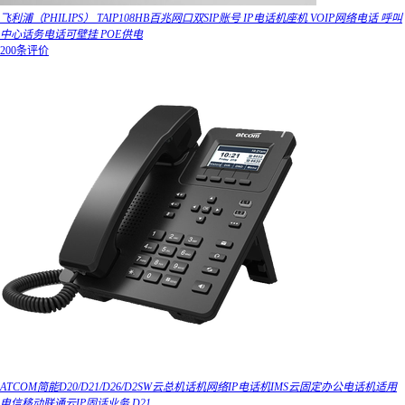
飞利浦（PHILIPS） TAIP108HB百兆网口双SIP账号 IP电话机座机 VOIP网络电话 呼叫
中心话务电话可壁挂 POE供电
200条评价
ATCOM简能D20/D21/D26/D2SW云总机话机网络IP电话机IMS云固定办公电话机适用
电信移动联通云IP固话业务 D21