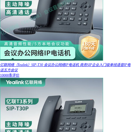
亿联网络（Yealink）SIP-T30 会议办公网络IP电话机 商务SIP企业入门级单线语音IP电
话五方会议
10000条评价