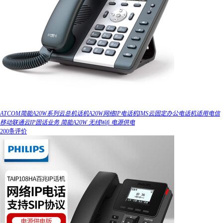
ATCOM简能A20W系列云总机话机A20W网络IP电话机IMS云固定办公电话机适用电信
移动联通云IP固话业务 简能A20W 无线Wifi 电源供电
200条评价