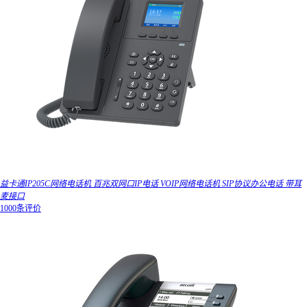
益卡通IP205C网络电话机 百兆双网口IP电话 VOIP网络电话机 SIP协议办公电话 带耳
麦接口
1000条评价