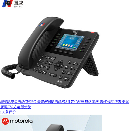
国威IP座机电话GW26G 录音网络IP电话机 3.5英寸彩屏 EHS蓝牙 无线WIFI USB 千兆
双网口 6方电话会议
100条评价