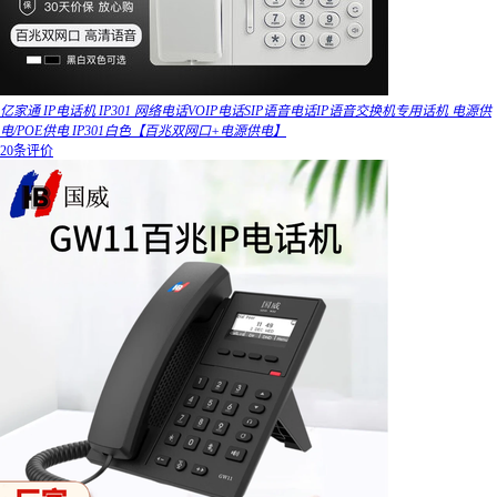
亿家通 IP电话机 IP301 网络电话VOIP电话SIP语音电话IP语音交换机专用话机 电源供
电/POE供电 IP301白色【百兆双网口+电源供电】
20条评价