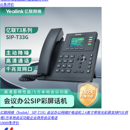
41条评价
亿联网络（Yealink） SIP-T33G 会议办公网络IP电话机 2.4英寸带背光彩屏支持POE供
电5方本地会议功能企业商务会议电话
10000条评价