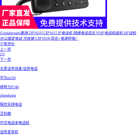
Grandstream潮流GXP1610 GXP1615 IP电话机 网络电话百兆 VOIP电话机座机 SIP话机
办公固定电话 可挂墙 GXP1610(百兆+电源供电）
37条评价
上一页
1/5
下一页
北恩话务耳麦/话务电话
华为m210
缤特力P240
chengkong
程控无线电话
艾科朗
中文电话本电话机
话务室耳机