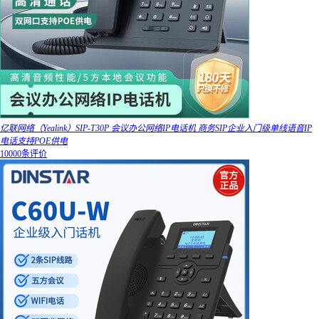
亿联网络（Yealink）SIP-T30P 会议办公网络IP电话机 商务SIP企业入门级单线语音IP
电话支持POE供电
10000条评价