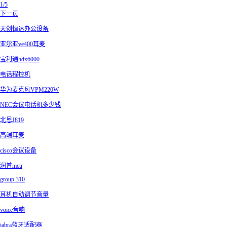
1/5
下一页
天创恒达办公设备
亚尔亚ve400耳麦
宝利通hdx6000
电话程控机
华为麦克风VPM220W
NEC会议电话机多少钱
北恩J819
高端耳麦
cisco会议设备
润普mcu
group 310
耳机自动调节音量
voice音响
jabra蓝牙适配器