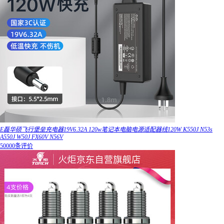
E磊华硕飞行堡垒充电器19V6.32A 120w笔记本电脑电源适配器线120W K550J N53s
A550J W50J FX60V N56V
50000条评价