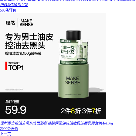
西数SN730 512GB
500条评价
理然男士控油去黑头洗面奶氨基酸保湿油皮油痘肌洁面乳男替换装150g
2000条评价
上一页