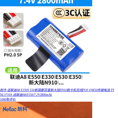
耐杰 适联迪A8 E350S 550新国都百富新大陆N910刷卡机无线POS QM50终端电池 T9
NL3710A 适联迪A8/E550/7.2V2800mAh
1000条评价