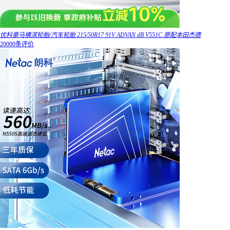
优科豪马横滨轮胎/汽车轮胎 215/50R17 91V ADVAN dB V551C 原配本田杰德
20000条评价