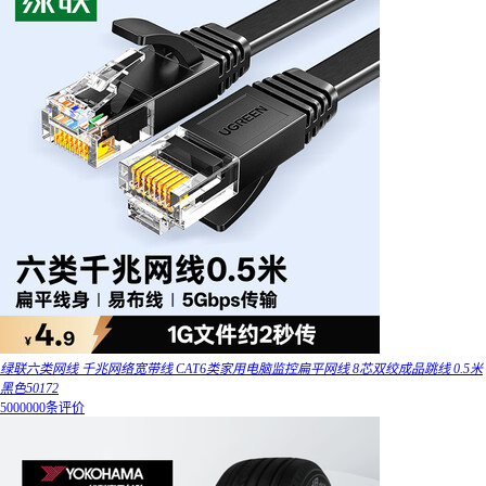
绿联六类网线 千兆网络宽带线 CAT6类家用电脑监控扁平网线 8芯双绞成品跳线 0.5米
黑色50172
5000000条评价