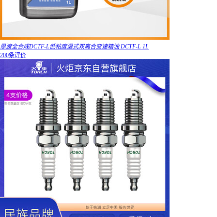
恩渡全合成DCTF-L低粘度湿式双离合变速箱油 DCTF-L 1L
200条评价