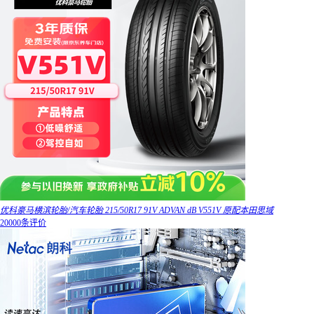
优科豪马横滨轮胎/汽车轮胎 215/50R17 91V ADVAN dB V551V 原配本田思域
20000条评价