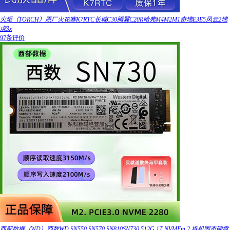
火炬（TORCH）原厂火花塞K7RTC长城C30腾翼C20R哈弗M4M2M1奇瑞E3E5风云2瑞
虎3x
97条评价
西部数据（WD）西数WD SN550 SN570 SN810SN730 512G 1T NVMEm.2 拆机固态硬盘