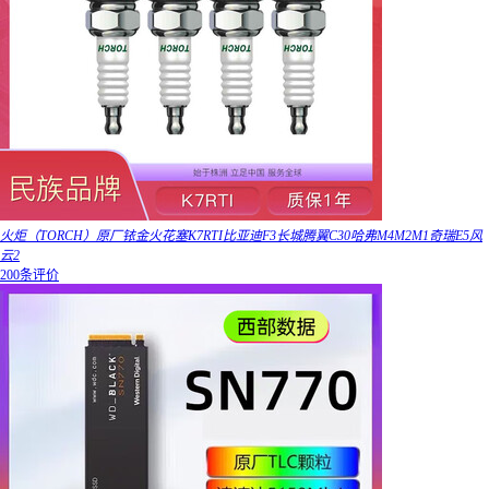
火炬（TORCH）原厂铱金火花塞K7RTI比亚迪F3长城腾翼C30哈弗M4M2M1奇瑞E5风
云2
200条评价