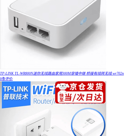
TP-LINK TL-WR800N迷你无线路由家用300M穿墙中继 桥接有线转无线 wr702n
0条评价