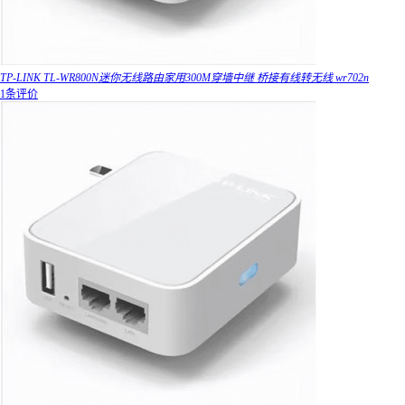
TP-LINK TL-WR800N迷你无线路由家用300M穿墙中继 桥接有线转无线 wr702n
1条评价