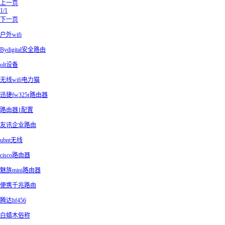
上一页
1/1
下一页
户外wifi
Bydigital安全路由
olt设备
无线wifi电力猫
迅捷fw325r路由器
路由器1配置
友讯企业路由
ubnt无线
cisco路由器
魅族mini路由器
便携千兆路由
腾达hf456
白蜡木俗称