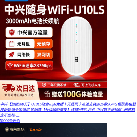
中兴【热销300万】U10LS随身wifi6免插卡无线网卡高速支持2026款5G/4G便携路由器
移动联通全国通用 顶配款【升级3000毫安】续航WiFi6-白色 中兴官方送100G-网速稳
定不虚标-三
50000条评价