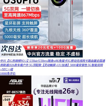
中兴【5G热销榜NO.1】U30air/U30pro随身wifi6免插卡5G移动无线网卡路由器全国通
用联通2026款车载户外 5G顶配款【灵动触屏+UU加速】5000毫安银色 5G智能双网
+NFC一碰
10000条评价