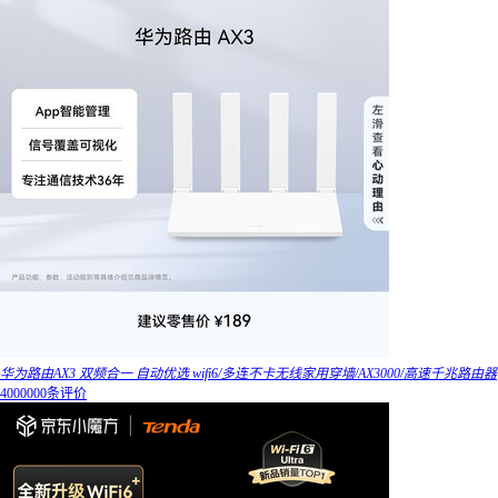
华为路由AX3 双频合一 自动优选 wifi6/多连不卡无线家用穿墙/AX3000/高速千兆路由器
4000000条评价