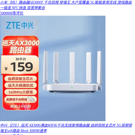
小米（MI）路由器AX3000T 千兆双频 穿墙王 大户型覆盖 5G智能家用无线 游戏路由
一碰连 NFC快连 双宽带聚合
5000000条评价
中兴（ZTE）巡天 AX3000满血WIFI6千兆无线家用路由器 自研双核主芯片 5G双频穿
墙王wifi路由 Mesh 3000M速率