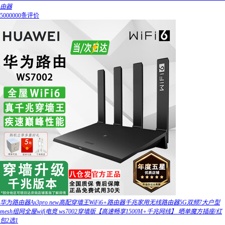
由器
5000000条评价
华为路由器Ax3pro new高配穿墙王WiFi6+路由器千兆家用无线路由器5G双频7大户型
mesh组网全屋wifi电竞 ws7002穿墙版【高速畅享1500M+千兆网线】 晒单魔方插座/红
包2选1