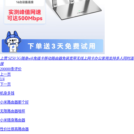
上赞 SZ50 5G随身wifi免插卡移动路由器免装宽带无线上网卡办公家用支持多人同时连
接
200000条评价
上一页
1/4
下一页
机身多钱
小米路由器那个好
无限路由器啥样
小米随身路由器
性价比很高路由器