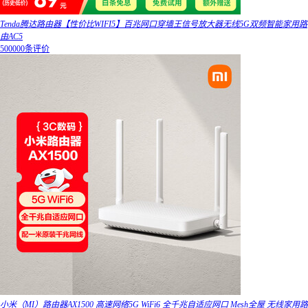
Tenda腾达路由器【性价比WIFI5】百兆网口穿墙王信号放大器无线5G双频智能家用路
由AC5
500000条评价
小米（MI）路由器AX1500 高速网络5G WiFi6 全千兆自适应网口 Mesh全屋 无线家用路