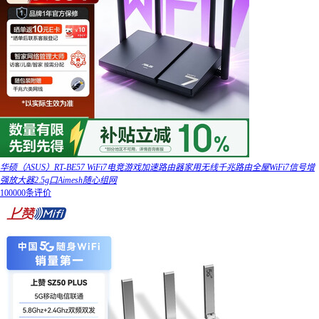
华硕（ASUS）RT-BE57 WiFi7电竞游戏加速路由器家用无线千兆路由全屋WiFi7信号增
强放大器2.5g口Aimesh随心组网
100000条评价