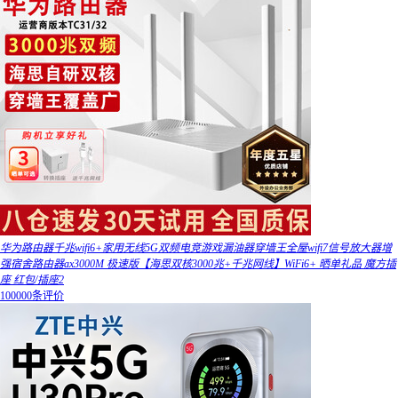
华为路由器千兆wifi6+家用无线5G双频电竞游戏漏油器穿墙王全屋wifi7信号放大器增
强宿舍路由器ax3000M 极速版【海思双核3000兆+千兆网线】WiFi6+ 晒单礼品 魔方插
座 红包/插座2
100000条评价