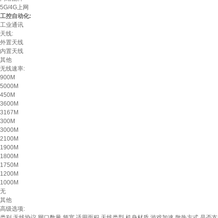
5G/4G上网
工控自动化:
工业通讯
天线:
外置天线
内置天线
其他
无线速率:
900M
5000M
450M
3600M
3167M
300M
3000M
2100M
1900M
1800M
1750M
1200M
1000M
无
其他
高级选项:
类别
无线协议
网口数量
频宽
适用面积
天线类型
机身材质
游戏加速
散热方式
是否支