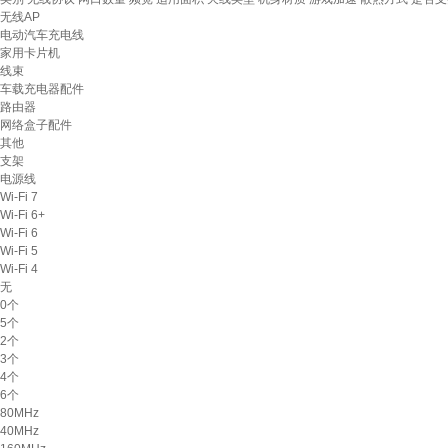
无线AP
电动汽车充电线
家用卡片机
线束
车载充电器配件
路由器
网络盒子配件
其他
支架
电源线
Wi-Fi 7
Wi-Fi 6+
Wi-Fi 6
Wi-Fi 5
Wi-Fi 4
无
0个
5个
2个
3个
4个
6个
80MHz
40MHz