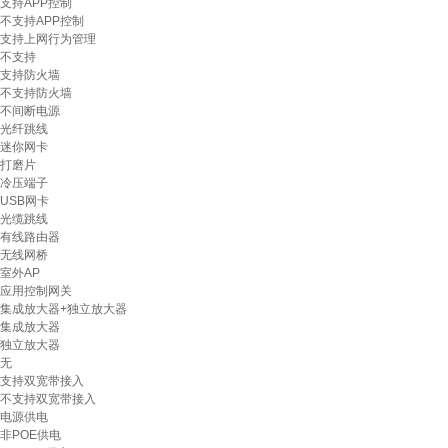
支持APP控制
不支持APP控制
支持上网行为管理
不支持
支持防火墙
不支持防火墙
不间断电源
光纤跳线
迷你网卡
打磨片
冷压端子
USB网卡
光缆跳线
有线路由器
无线网桥
室外AP
应用控制网关
集成放大器+独立放大器
集成放大器
独立放大器
无
支持双宽带接入
不支持双宽带接入
电源供电
非POE供电