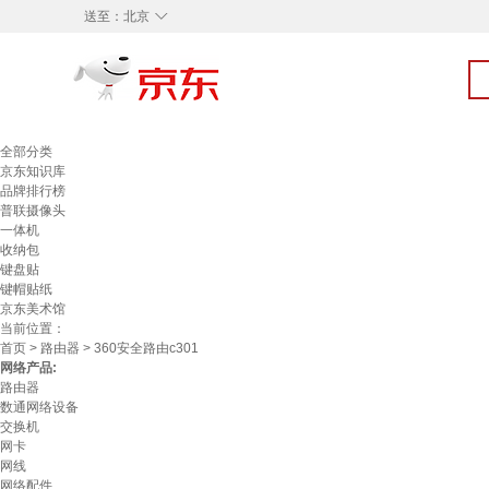
◇
送至：
北京
全部分类
京东知识库
品牌排行榜
普联摄像头
一体机
收纳包
键盘贴
键帽贴纸
京东美术馆
当前位置：
首页
>
路由器
> 360安全路由c301
网络产品:
路由器
数通网络设备
交换机
网卡
网线
网络配件