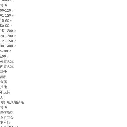
160MHz
其他
90-120㎡
61-120㎡
15-60㎡
50-90㎡
151-200㎡
201-300㎡
121-150㎡
301-400㎡
>400㎡
≤90㎡
外置天线
内置天线
其他
塑料
金属
其他
不支持
无
可扩展风扇散热
其他
自然散热
支持网关
不支持