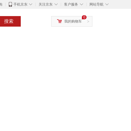
◇
◇
◇
◇
购
手机京东
关注京东
客户服务
网站导航
0
搜索
我的购物车
>