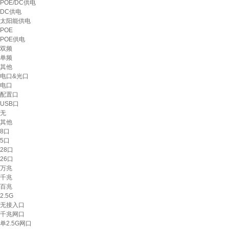
POE/DC供电
DC供电
太阳能供电
POE
POE供电
双频
单频
其他
电口&光口
电口
配置口
USB口
无
其他
8口
5口
28口
26口
万兆
千兆
百兆
2.5G
无接入口
千兆网口
单2.5G网口