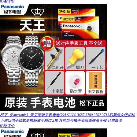
83条评价
松下（Panasonic）天王原装手表电池GS/LS3686 3687 3700 3702 3713石英男女纽扣松
下进口电子款式更换超薄小颗粒 2粒 其他型号拍手表后盖联系客服 订单备注
83条评价