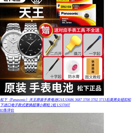
松下（Panasonic）天王原装手表电池GS/LS3686 3687 3700 3702 3713石英男女纽扣松
下进口电子款式更换超薄小颗粒 2粒 LS3700T
83条评价