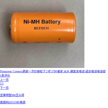
Panasonic Connect原装一节价格松下 2号 3700毫安 尖头 镍氢充电池 组合电池电池组
1条评价
上一页
1/1
下一页
坚果明智M6怎么样
奥图码EH319价格表