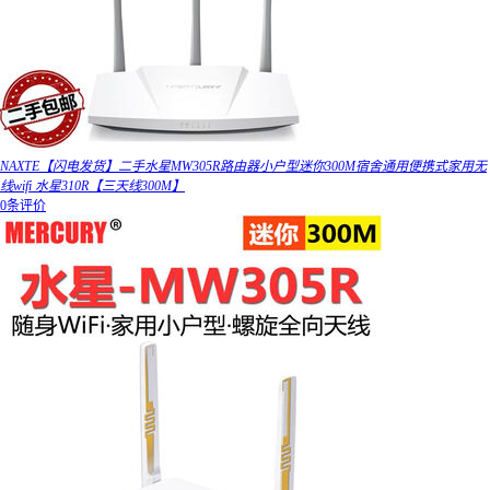
NAXTE【闪电发货】二手水星MW305R路由器小户型迷你300M宿舍通用便携式家用无
线wifi 水星310R【三天线300M】
0条评价