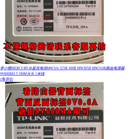
李小橙MERCURY水星充电线MW316 325R 300R MW305R MW310R路由电源器
9V600MA 5.5MM大头 1米线
1条评价