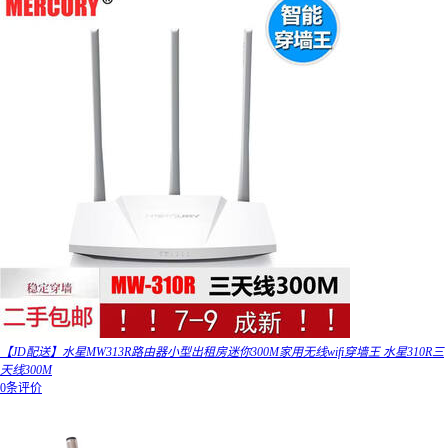
【JD配送】水星MW313R路由器小型出租房迷你300M家用无线wifi穿墙王 水星310R三
天线300M
0条评价