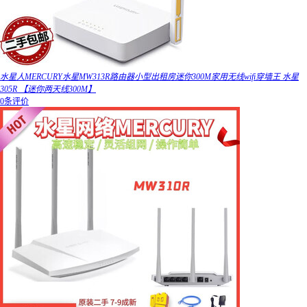
水星人MERCURY水星MW313R路由器小型出租房迷你300M家用无线wifi穿墙王 水星
305R 【迷你两天线300M】
0条评价