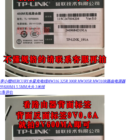
李小橙MERCURY水星充电线MW316 325R 300R MW305R MW310R路由电源器
9V600MA 5.5MM大头 3米线
1条评价