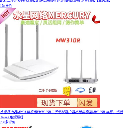
FAST二手迅捷FWR310R增强版通300M穿墙WiFi路由器 水星310R【三天线】
1条评价
水星路由器MW313R家用FWR325R二手无线路由器出租房寝室MW325R 水星、迅捷
310R+电源网线
200条评价