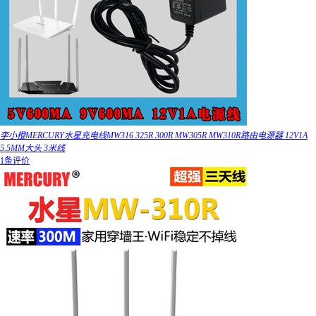
李小橙MERCURY水星充电线MW316 325R 300R MW305R MW310R路由电源器 12V1A
5.5MM大头 3米线
1条评价