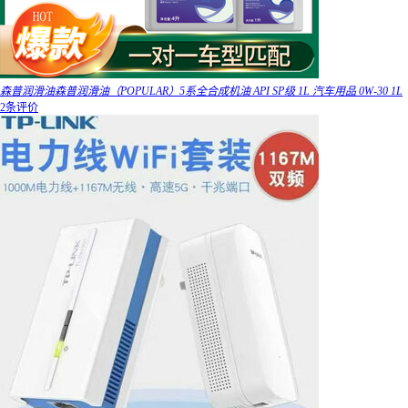
森普润滑油森普润滑油（POPULAR）5系全合成机油 API SP级 1L 汽车用品 0W-30 1L
2条评价