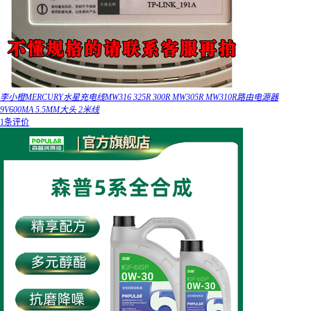
李小橙MERCURY水星充电线MW316 325R 300R MW305R MW310R路由电源器
9V600MA 5.5MM大头 2米线
1条评价