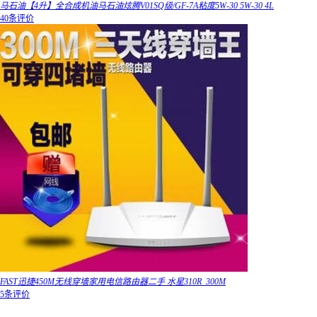
马石油【4升】全合成机油马石油炫腾V01SQ级/GF-7A粘度5W-30 5W-30 4L
40条评价
FAST迅捷450M无线穿墙家用电信路由器二手 水星310R_300M
5条评价