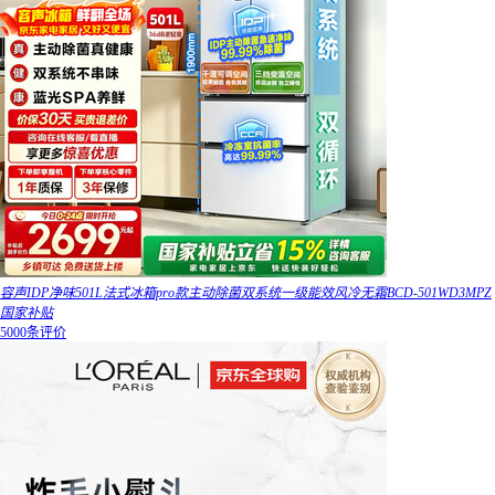
容声IDP净味501L法式冰箱pro款主动除菌双系统一级能效风冷无霜BCD-501WD3MPZ
国家补贴
5000条评价