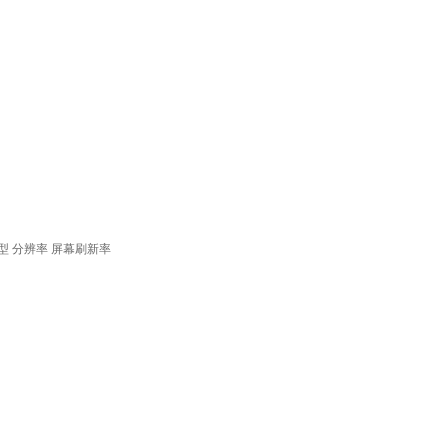
型
分辨率
屏幕刷新率