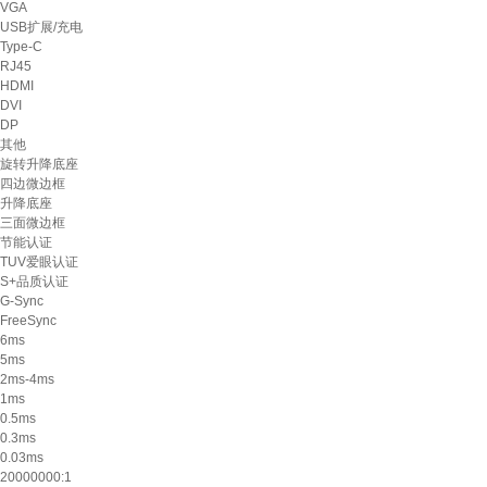
VGA
USB扩展/充电
Type-C
RJ45
HDMI
DVI
DP
其他
旋转升降底座
四边微边框
升降底座
三面微边框
节能认证
TUV爱眼认证
S+品质认证
G-Sync
FreeSync
6ms
5ms
2ms-4ms
1ms
0.5ms
0.3ms
0.03ms
20000000:1