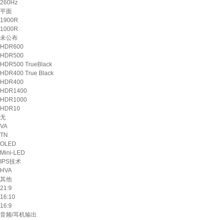
260Hz
平面
1900R
1000R
未公布
HDR600
HDR500
HDR500 TrueBlack
HDR400 True Black
HDR400
HDR1400
HDR1000
HDR10
无
VA
TN
OLED
Mini-LED
IPS技术
HVA
其他
21:9
16:10
16:9
音频/耳机输出