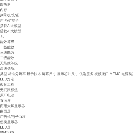
散热器
内存
刻录机/光驱
声卡/扩展卡
搭载AI大模型:
搭载AI大模型
无
能效等级:
一级能效
三级能效
二级能效
无能效等级
高级选项:
类型
标准分辨率
显示技术
屏幕尺寸
显示芯片尺寸
优选服务
视频接口
MEMC
电源类
LED灯泡
教育工程
无托鼠标垫
原厂电池
直面屏
商用大屏显示器
曲面屏
广告机/电子白板
便携显示器
LED屏
854*480