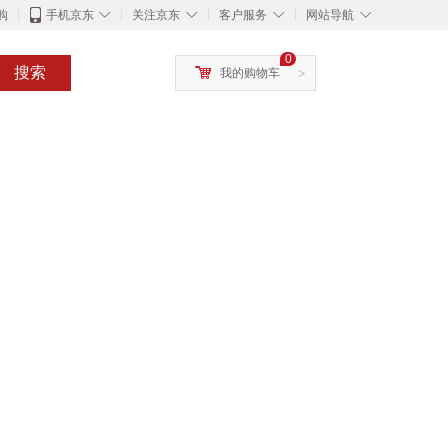
◇
◇
◇
◇
购
手机京东
关注京东
客户服务
网站导航
0
搜索
我的购物车
>