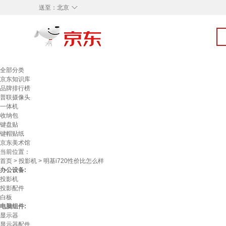
◇
送至：
北京
全部分类
京东知识库
品牌排行榜
普联摄像头
一体机
收纳包
键盘贴
键帽贴纸
京东美术馆
当前位置：
首页
>
投影机
> 明基i720性价比怎么样
办公设备:
投影机
投影配件
白板
电脑组件:
显示器
显示器配件