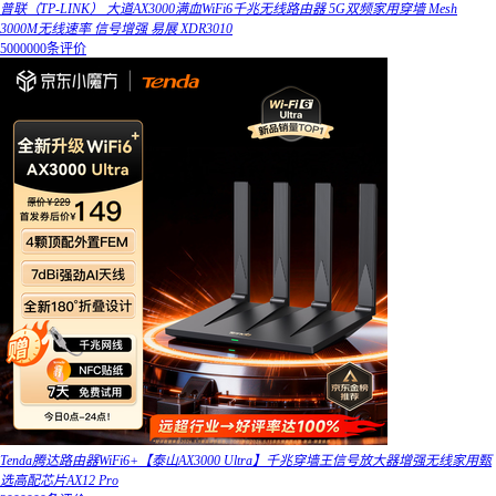
普联（TP-LINK） 大道AX3000满血WiFi6千兆无线路由器 5G双频家用穿墙 Mesh
3000M无线速率 信号增强 易展 XDR3010
5000000条评价
Tenda腾达路由器WiFi6+【泰山AX3000 Ultra】千兆穿墙王信号放大器增强无线家用甄
选高配芯片AX12 Pro