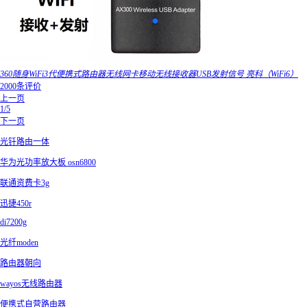
360随身WiFi3代便携式路由器无线网卡移动无线接收器USB发射信号 亮科（WiFi6）
2000条评价
上一页
1/5
下一页
光钎路由一体
华为光功率放大板 osn6800
联通资费卡3g
迅捷450r
di7200g
光纤moden
路由器朝向
wayos无线路由器
便携式自营路由器