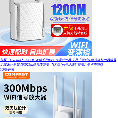
普联（TP-LINK） AX3000双频千兆WiFi6信号放大器 子路由无线中继接收路由器信号
扩展Mesh易展 墙面路由信号增强器 【1200M信号插墙扩展器】千兆带网口
100条评价