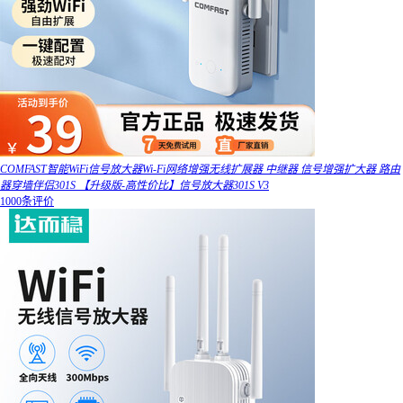
COMFAST智能WiFi信号放大器Wi-Fi网络增强无线扩展器 中继器 信号增强扩大器 路由
器穿墙伴侣301S 【升级版-高性价比】信号放大器301S V3
1000条评价