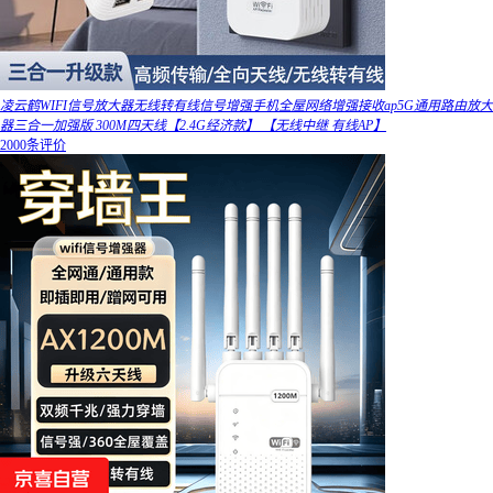
凌云鹤WIFI信号放大器无线转有线信号增强手机全屋网络增强接收ap5G通用路由放大
器三合一加强版 300M四天线【2.4G经济款】 【无线中继 有线AP】
2000条评价