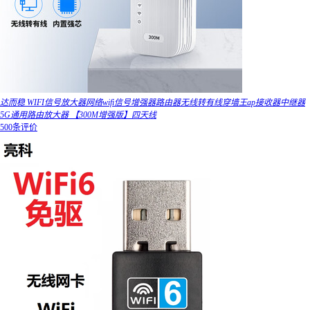
达而稳 WIFI信号放大器网络wifi信号增强器路由器无线转有线穿墙王ap接收器中继器
5G通用路由放大器 【300M增强版】四天线
500条评价