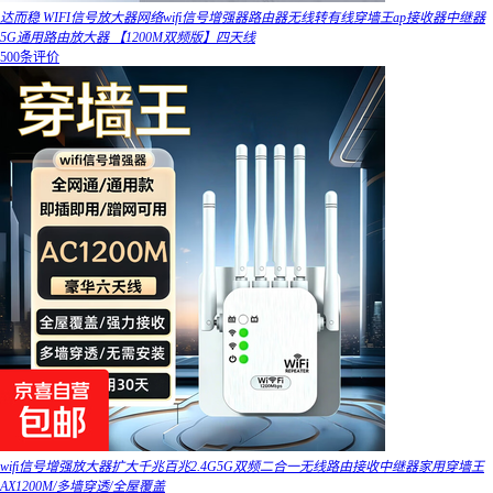
达而稳 WIFI信号放大器网络wifi信号增强器路由器无线转有线穿墙王ap接收器中继器
5G通用路由放大器 【1200M双频版】四天线
500条评价
wifi信号增强放大器扩大千兆百兆2.4G5G双频二合一无线路由接收中继器家用穿墙王
AX1200M/多墙穿透/全屋覆盖