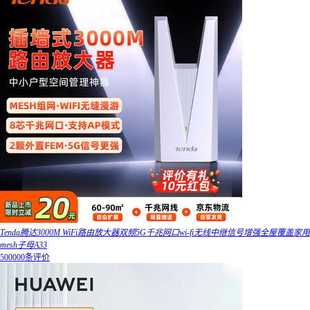
Tenda腾达3000M WiFi路由放大器双频5G千兆网口wi-fi无线中继信号增强全屋覆盖家用
mesh子母A33
500000条评价