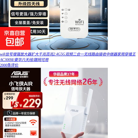
wifi信号增强放大器扩大千兆百兆2.4G5G双频二合一无线路由接收中继器家用穿墙王
AC300M/豪华六天线/蹭网可用
2000条评价