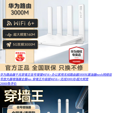
华为路由器千兆穿墙王信号增强WiFi6+办公家用无线路由器3000M漏油器mesh网络信
号放大器增强器全屋nas 穿墙王升级版WiFi6+|无线3000兆|超大频宽
20000条评价