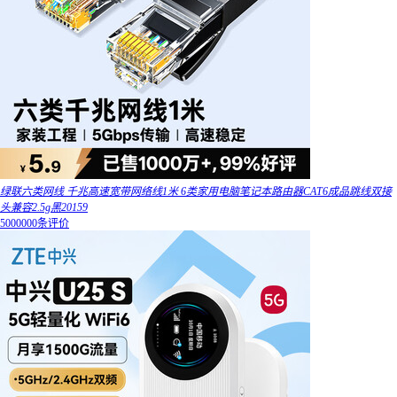
绿联六类网线 千兆高速宽带网络线1米 6类家用电脑笔记本路由器CAT6成品跳线双接
头兼容2.5g黑20159
5000000条评价