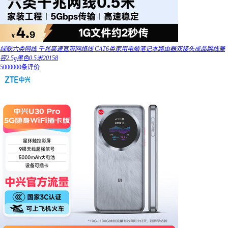
绿联六类网线 千兆高速宽带网络线 CAT6类家用电脑笔记本路由器双接头成品跳线兼
容2.5g黑色0.5米20158
5000000条评价