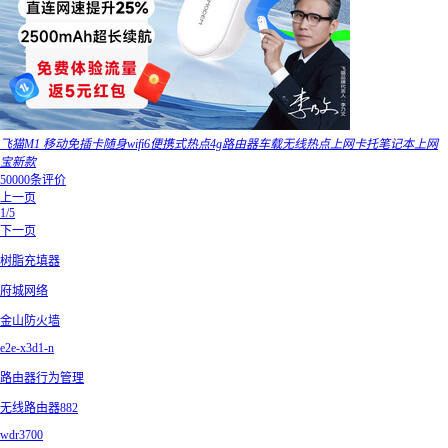
飞猫M1 移动免插卡随身wifi6便携式热点4g路由器车载无线热点上网卡托笔记本上网
宝新款
50000条评价
上一页
1/5
下一页
树脂充填器
府城网络
金山防火墙
e2e-x3d1-n
路由器行为管理
无线路由器882
wdr3700