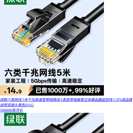
绿联六类网线 5米千兆高速宽带网络线 6类家用电脑笔记本路由器监控线 CAT6成品跳
线带双接头黑色20162
5000000条评价