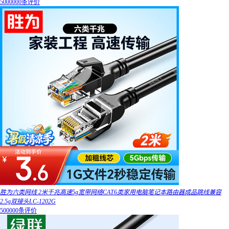
5000000条评价
胜为六类网线 2米千兆高速5g宽带网络CAT6类家用电脑笔记本路由器成品跳线兼容
2.5g双接头LC-1202G
500000条评价