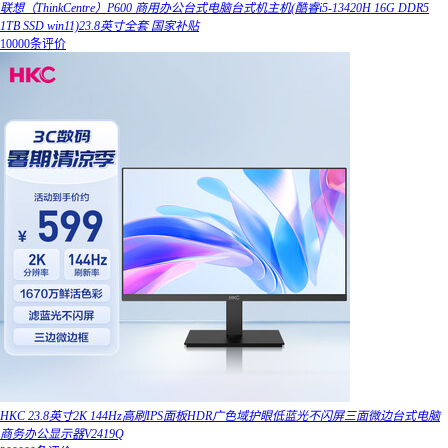
联想（ThinkCentre）P600 商用办公台式电脑台式机主机(酷睿i5-13420H 16G DDR5
1TB SSD win11)23.8英寸全套 国家补贴
10000条评价
HKC 23.8英寸2K 144Hz高刷IPS面板HDR广色域护眼低蓝光不闪屏三面微边台式电脑
商务办公显示器V2419Q