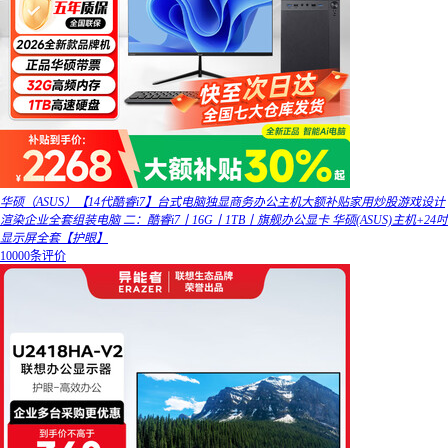
华硕（ASUS）【14代酷睿i7】台式电脑独显商务办公主机大额补贴家用炒股游戏设计
渲染企业全套组装电脑 二：酷睿i7丨16G丨1TB丨旗舰办公显卡 华硕(ASUS)主机+24吋
显示屏全套【护眼】
10000条评价