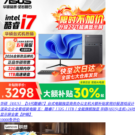
华硕（ASUS）【14代酷睿i7】台式电脑独显商务办公主机大额补贴家用炒股游戏设计
渲染企业全套组装电脑 五：酷睿i7丨32G丨1TB丨全能旗舰独显 华硕(ASUS)主机+24吋
显示屏全套【护眼】
10000条评价