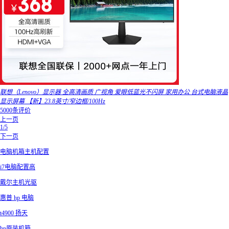
联想（Lenovo）显示器 全高清画质 广视角 爱眼低蓝光不闪屏 家用办公 台式电脑液晶
显示屏幕 【新】23.8英寸/窄边框/100Hz
5000条评价
上一页
1/5
下一页
电脑机箱主机配置
i7电脑配置高
戴尔主机光驱
惠普 hp 电脑
t4900 扬天
hp原装机箱