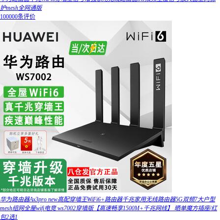
护mesh全网通版
100000条评价
华为路由器Ax3pro new高配穿墙王WiFi6+路由器千兆家用无线路由器5G双频7大户型
mesh组网全屋wifi电竞 ws7002穿墙版【高速畅享1500M+千兆网线】 晒单魔方插座/红
包2选1