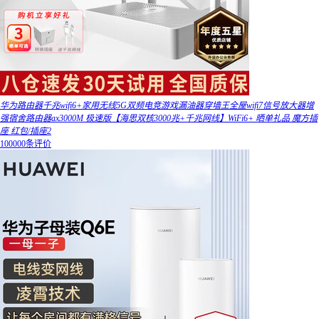
华为路由器千兆wifi6+家用无线5G双频电竞游戏漏油器穿墙王全屋wifi7信号放大器增
强宿舍路由器ax3000M 极速版【海思双核3000兆+千兆网线】WiFi6+ 晒单礼品 魔方插
座 红包/插座2
100000条评价