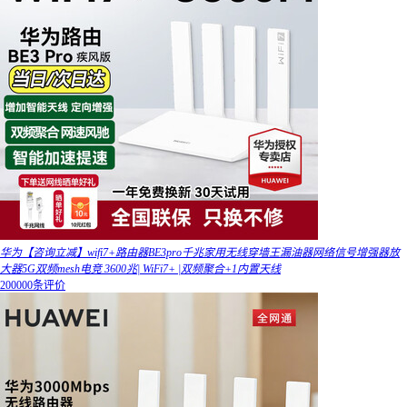
华为【咨询立减】wifi7+路由器BE3pro千兆家用无线穿墙王漏油器网络信号增强器放
大器5G双频mesh电竞 3600兆| WiFi7+ |双频聚合+1内置天线
200000条评价