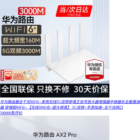
华为路由器全千兆WiFi6+家用无线5G双频穿墙王信号放大器增强器中继器长全屋漏油
器 穿墙版WiFi6+【无线3000兆+超大频宽】 5G双频+手游加速+全千兆网口
500000条评价