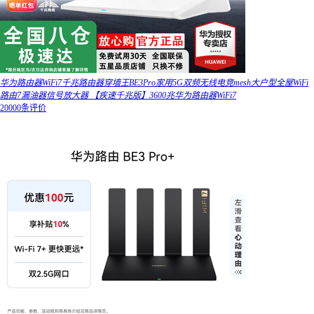
华为路由器WiFi7千兆路由器穿墙王BE3Pro家用5G双频无线电竞mesh大户型全屋WiFi
路由7漏油器信号放大器 【疾速千兆版】3600兆华为路由器WiFi7
20000条评价