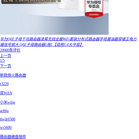
华为Q6E子母千兆路由器凌霄无线全屋WiFi套装分布式路由器字母漏油器穿墙王电力
猫信号放大 Q6E子母路由器1拖1【适用3-4大平层】
20000条评价
上一页
1/5
下一页
新款烽火路由器
r3220
双WAN
小米wifai
ac66u
tlwdr6500
wr5600
路由器硬盘啥样