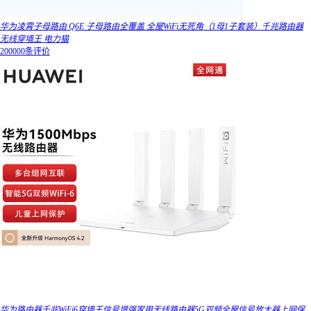
华为凌霄子母路由 Q6E 子母路由全覆盖 全屋WiFi无死角（1母1子套装）千兆路由器
无线穿墙王 电力猫
200000条评价
华为路由器千兆WiFi6穿墙王信号增强家用无线路由器5G双频全屋信号放大器上网保