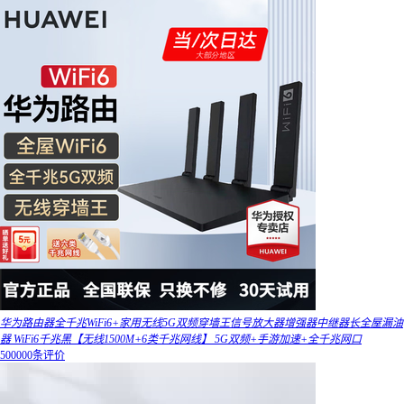
华为路由器全千兆WiFi6+家用无线5G双频穿墙王信号放大器增强器中继器长全屋漏油
器 WiFi6千兆黑【无线1500M+6类千兆网线】 5G双频+手游加速+全千兆网口
500000条评价