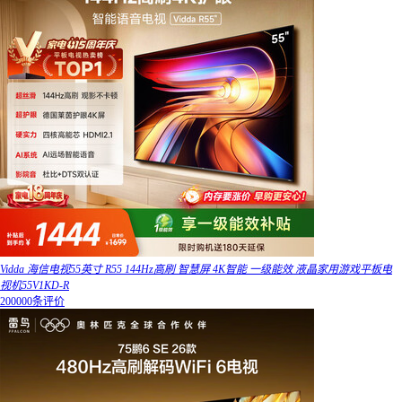
Vidda 海信电视55英寸 R55 144Hz高刷 智慧屏 4K智能 一级能效 液晶家用游戏平板电
视机55V1KD-R
200000条评价