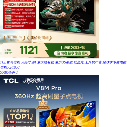
TCL雷鸟电视 50英寸雀4 京东联名款 京东OS系统 低蓝光 无开机广告 足球季专属电视
电视50F195C
50000条评价