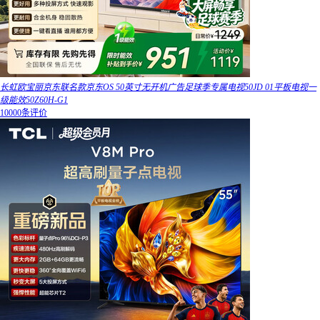
长虹欧宝丽京东联名款京东OS 50英寸无开机广告足球季专属电视50JD 01平板电视一
级能效50Z60H-G1
10000条评价