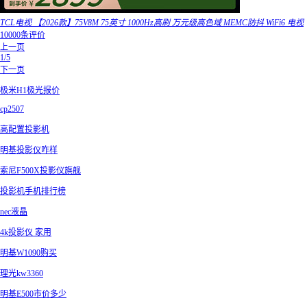
TCL电视 【2026款】75V8M 75英寸 1000Hz高刷 万元级高色域 MEMC防抖 WiFi6 电视
10000条评价
上一页
1/5
下一页
极米H1极光报价
cp2507
高配置投影机
明基投影仪咋样
索尼F500X投影仪旗舰
投影机手机排行榜
nec液晶
4k投影仪 家用
明基W1090购买
理光kw3360
明基E500市价多少