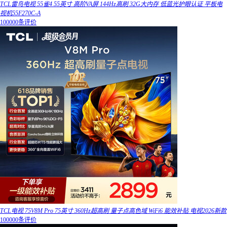
TCL雷鸟电视 55雀4 55英寸 高阶VA屏 144Hz高刷 32G大内存 低蓝光护眼认证 平板电
视机55F270C-A
100000条评价
TCL电视 75V8M Pro 75英寸 360Hz超高刷 量子点高色域 WiFi6 能效补贴 电视2026新款
100000条评价