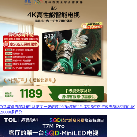
TCL雷鸟电视43雀5 43英寸 一级能效 144Hz高刷 1.5+32GB内存 平板电视43F295C-JN
200000条评价