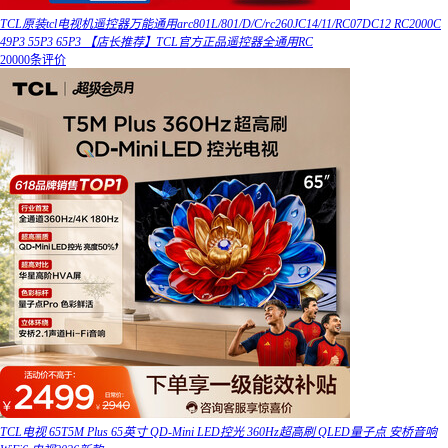
TCL原装tcl电视机遥控器万能通用arc801L/801/D/C/rc260JC14/11/RC07DC12 RC2000C
49P3 55P3 65P3 【店长推荐】TCL官方正品遥控器全通用RC
20000条评价
TCL电视 65T5M Plus 65英寸 QD-Mini LED控光 360Hz超高刷 QLED量子点 安桥音响