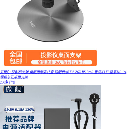
艾瑞尔 投影机支架 桌面用带底托盘 适配极米H3S Z6X RS Pro2 当贝X3 F3坚果J10 1/4
螺丝单孔桌面支架
200条评价