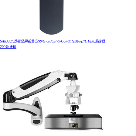
SANAKY适用坚果投影仪J9/G7S/J6S/V9/C6/v8/P2/M6/j7/U1/E8遥控器
200条评价