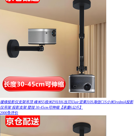
瑷缘投影仪支架吊顶 峰米S5极米Z9X/H6当贝X3air坚果J10S海信C1S小米3redmi4投影
仪吊架 投影支架 壁挂 30-45cm可伸缩【承重6公斤】
2000条评价