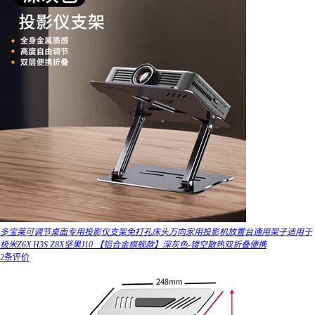
多宝莱可调节桌面专用投影仪支架免打孔床头万向家用投影机放置台通用架子适用于
极米Z6X H3S Z8X坚果J10 【铝合金旗舰款】深灰色-镂空散热双折叠便携
2条评价