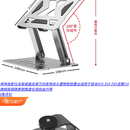
埠帝投影仪支架桌面支架万向家用床头置物架放置台适用于极米H3S Z6X Z8X坚果J10
旗舰版银碳素钢角度任调自由升降
0条评价