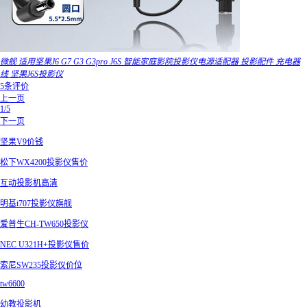
微舰 适用坚果J6 G7 G3 G3pro J6S 智能家庭影院投影仪电源适配器 投影配件 充电器
线 坚果J6S投影仪
5条评价
上一页
1/5
下一页
坚果V9价钱
松下WX4200投影仪售价
互动投影机高清
明基i707投影仪旗舰
爱普生CH-TW650投影仪
NEC U321H+投影仪售价
索尼SW235投影仪价位
tw6600
幼教投影机