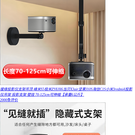
瑷缘投影仪支架吊顶 峰米S5极米Z9X/H6当贝X3air坚果J10S海信C1S小米3redmi4投影
仪吊架 投影支架 壁挂 70-125cm可伸缩【承重6公斤】
2000条评价