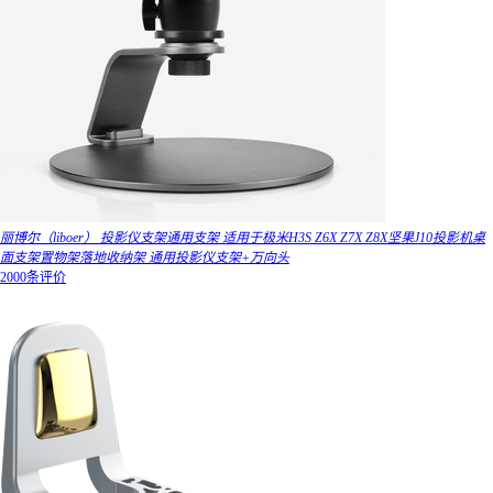
丽博尔（liboer） 投影仪支架通用支架 适用于极米H3S Z6X Z7X Z8X坚果J10投影机桌
面支架置物架落地收纳架 通用投影仪支架+万向头
2000条评价