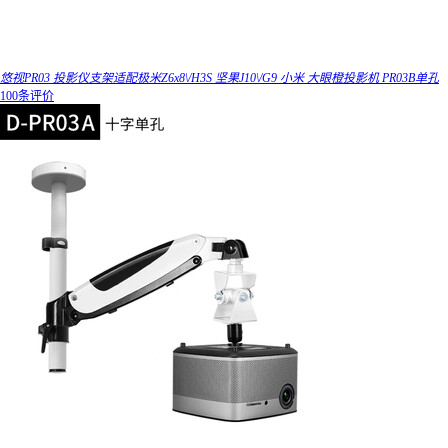
悠视PR03 投影仪支架适配极米Z6x8\/H3S 坚果J10\/G9 小米 大眼橙投影机 PR03B单孔
100条评价