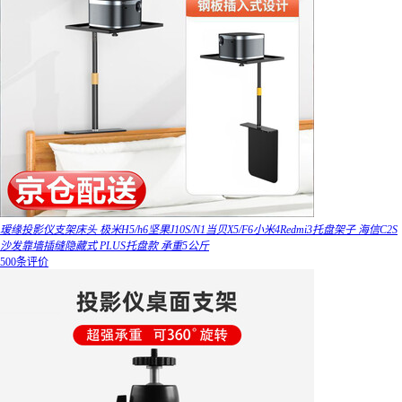
瑷缘投影仪支架床头 极米H5/h6坚果J10S/N1当贝X5/F6小米4Redmi3托盘架子 海信C2S
沙发靠墙插缝隐藏式 PLUS托盘款 承重5公斤
500条评价