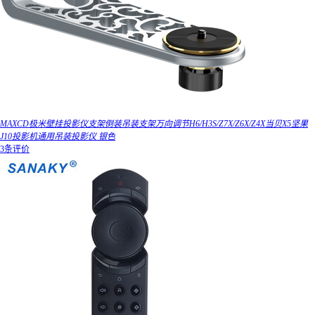
MAXCD极米壁挂投影仪支架倒装吊装支架万向调节H6/H3S/Z7X/Z6X/Z4X当贝X5坚果
J10投影机通用吊装投影仪 银色
3条评价