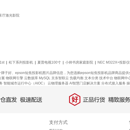
机客厅激光影院
1st
|
松下系列投影机
|
夏普电视100寸
|
小帅书房家庭影院
|
NEC M322X+投影
哪个牌子好、epson短焦投影机图片品牌信息，为您选购epson短焦投影机品牌商品
方案
物联网引擎
云数据库 MySQL
京东智联云
负载均衡
文本分类
技术中台
物联网中
务
智能城市运行中心（AIOC）
云物理服务器
AI智慧门店解决方案
分布式接入服务
操
好
直发，极速配送
正品行货，精致服务
支付方式