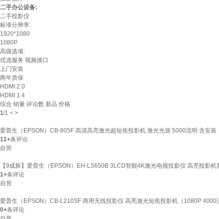
二手办公设备:
二手投影仪
标准分辨率:
1920*1080
1080P
高级选项:
优选服务
视频接口
上门安装
两年质保
HDMI 2.0
HDMI 1.4
综合
销量
评论数
新品
价格
1
/
1
<
>
爱普生（EPSON）CB-805F 高清高亮激光超短焦投影机 激光光源 5000流明 含安装
11+
条评论
自营
【9成新】爱普生（EPSON）EH-LS650B 3LCD智能4K激光电视投影仪 高亮投影
1+
条评论
自营
爱普生（EPSON）CB-L210SF 商用无线投影仪 高亮激光短焦投影机（1080P 40
0+
条评论
自营