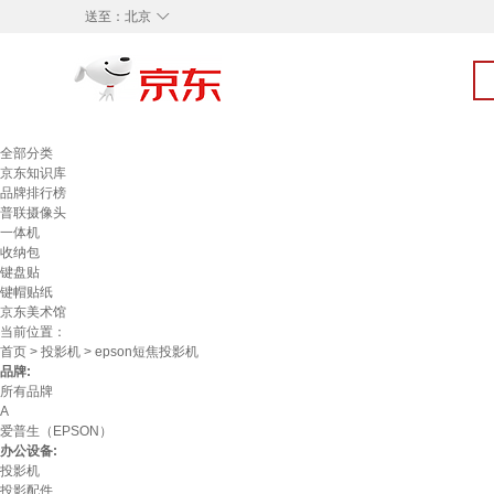
◇
送至：
北京
全部分类
京东知识库
品牌排行榜
普联摄像头
一体机
收纳包
键盘贴
键帽贴纸
京东美术馆
当前位置：
首页
>
投影机
> epson短焦投影机
品牌:
所有品牌
A
爱普生（EPSON）
办公设备:
投影机
投影配件