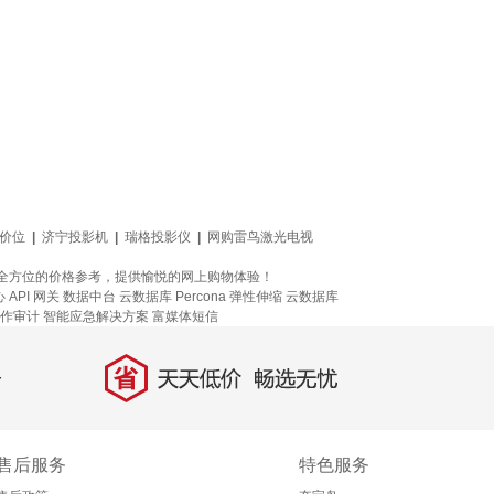
仪价位
|
济宁投影机
|
瑞格投影仪
|
网购雷鸟激光电视
提供全方位的价格参考，提供愉悦的网上购物体验！
心
API 网关
数据中台
云数据库 Percona
弹性伸缩
云数据库
作审计
智能应急解决方案
富媒体短信
省
天天低价，畅选无忧
售后服务
特色服务