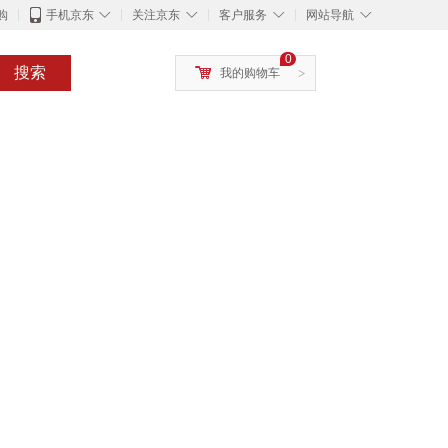
◇
◇
◇
◇
购
手机京东
关注京东
客户服务
网站导航
0
搜索
我的购物车
>