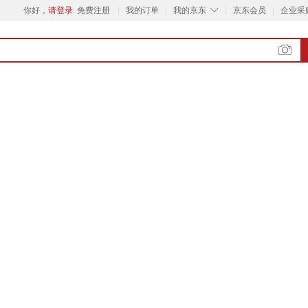
◇
你好，
请登录
免费注册
我的订单
我的京东
京东会员
企业采