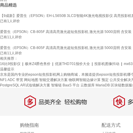
商品精选
【9成新】爱普生（EPSON）EH-LS650B 3LCD智能4K激光电视投影仪 高亮投影
已有
1
人评价
爱普生（EPSON）CB-805F 高清高亮激光超短焦投影机 激光光源 5000流明 含安装
已有
11
人评价
爱普生（EPSON）CB-805F 高清高亮激光超短焦投影机 激光光源 5000流明 含安装
已有
11
人评价
相关推荐：
16比9投影仪
|
极米Z4爵色售价
|
优派THD701报价大全
|
投影机图像抖动
|
mx63
温馨提示
京东是国内专业的epson短焦投影机网上购物商城，本频道提供epson短焦投影机
NF1 ADC
带宽
网站地图
智能交通解决方案
物联网智能边缘计算
预定
公共安全解决
PostgreSQL
AR试妆镜解决方案
智臻链 BaaS 平台
云数据库 MariaDB
区块链数据服
多
快
品类齐全，轻松购物
多仓
购物指南
配送方式