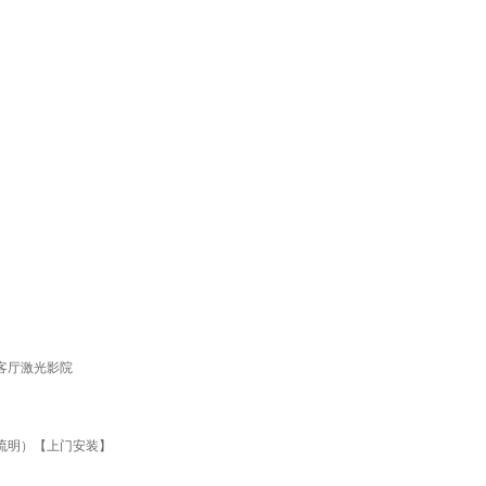
机客厅激光影院
00流明）【上门安装】