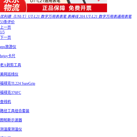
优利德（UNI-T）UT-L21 数字万用表表笔 表棒线 20A UT-L21 数字万用表通用表笔
53条评价
上一页
1/5
下一页
gps旅游仪
bejoy卡尺
老A剥剪工具
美网巡线仪
福禄克TL224 SureGrip
福禄克376FC
查线机
路径工具组合套装
图帕斯示波器
测温度测温仪