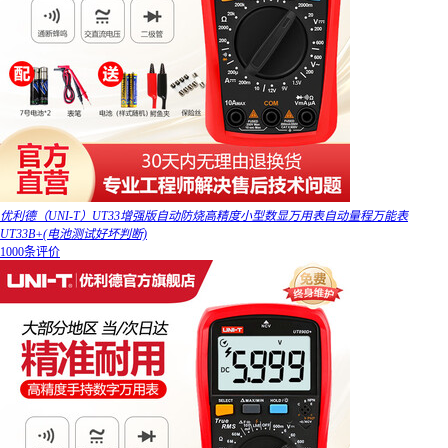
优利德（UNI-T）UT33增强版自动防烧高精度小型数显万用表自动量程万能表
UT33B+(电池测试好坏判断)
1000条评价