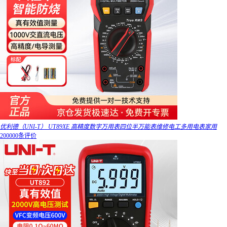
优利德（UNI-T） UT89XE 高精度数字万用表四位半万能表维修电工多用电表家用
200000条评价