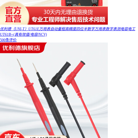
优利德（UNI-T）UT61E万用表自动量程高精度四位半数字万用表数字表测电容电工
UT61B+(真有效值/电容/NCV)
500条评价