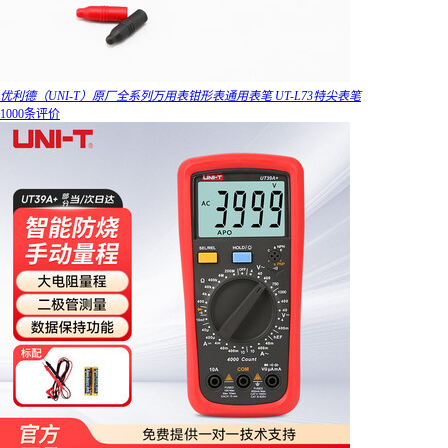
优利德（UNI-T）原厂全系列万用表钳形表通用表笔 UT-L73特尖表笔
1000条评价