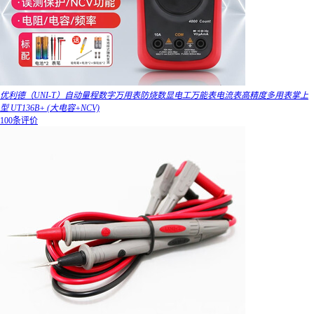
优利德（UNI-T）自动量程数字万用表防烧数显电工万能表电流表高精度多用表掌上
型 UT136B+ (大电容+NCV)
100条评价