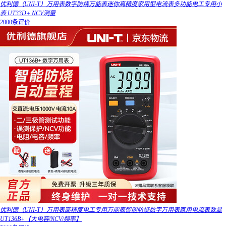
优利德（UNI-T）万用表数字防烧万能表迷你高精度家用型电流表多功能电工专用小
表 UT33D+ NCV测量
2000条评价
优利德（UNI-T）万用表高精度电工专用万能表智能防烧数字万用表家用电流表数显
UT136B+【大电容/NCV/频率】