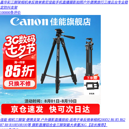
嘉华彩三脚架相机单反微单索尼佳能手机直播摄影拍照户外便携旅行三维云台专业稳
定防抖支架
100000条评价
佳能 相机三脚架 便携支架 户外摄影直播旅拍 适用于单反微单相机200D2 R6 R5 R62
R7 R8 R10R50R100等 摄影直播铝合金三脚架最大承重2KG【店长推荐】