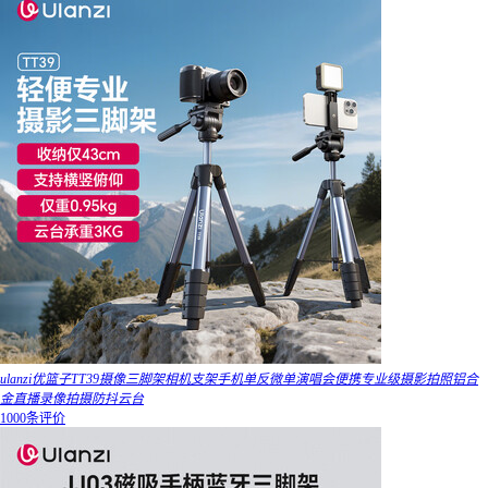
ulanzi优篮子TT39摄像三脚架相机支架手机单反微单演唱会便携专业级摄影拍照铝合
金直播录像拍摄防抖云台
1000条评价