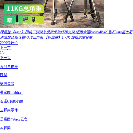
绿巨能（llano）相机三脚架单反微单碳纤维支架 适用大疆Pocket4P/4/3影石luna富士尼
康索尼佳能轻翼V3代三角架 【标准款】1.7米-加粗航空合金
2000条评价
上一页
1/5
下一页
索尼自拍杆
FLM
捷信欠款
曼富图mkbfra4
百诺C1690TB0
三脚架零件
曼富图496rc2云台
dv脚架