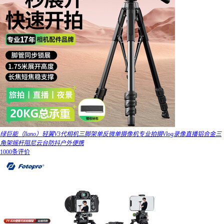
绿巨能（llano）轻翼V3代相机三脚架单反微单摄像机专业拍摄Vlog录像直播铝合金三
角架摇杆阻尼云台防抖户外便携
1000条评价