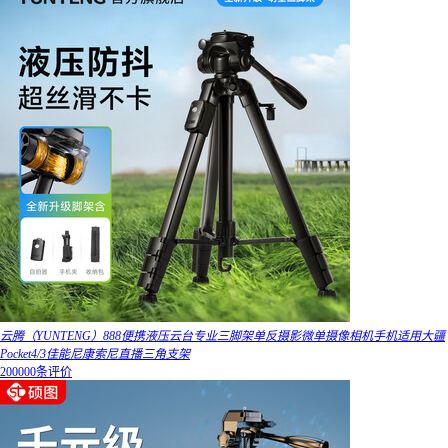
云腾（YUNTENG）888便携液压云台专业三脚架单反摄影微单摄像相机手机适用大疆
Pocket4/3佳能尼康索尼直播三角支架
200000条评价