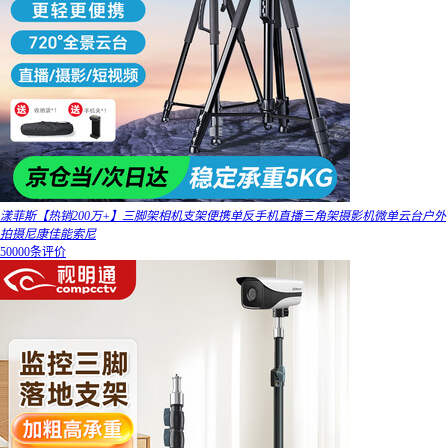
漾菲斯【热销200万+】三脚架相机支架便携单反手机直播三角架摄影机微单云台户外
拍摄尼康佳能索尼
50000条评价