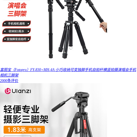
富图宝（Fotopro）FY-830+MH-4A 小巧收纳可变独脚手机自拍杆横竖拍摄演唱会手机
相机三脚架
2000条评价