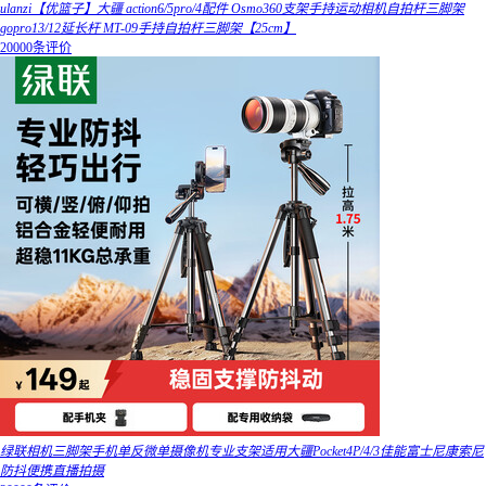
ulanzi【优篮子】大疆 action6/5pro/4配件 Osmo360支架手持运动相机自拍杆三脚架
gopro13/12延长杆 MT-09手持自拍杆三脚架【25cm】
20000条评价
绿联相机三脚架手机单反微单摄像机专业支架适用大疆Pocket4P/4/3佳能富士尼康索尼
防抖便携直播拍摄