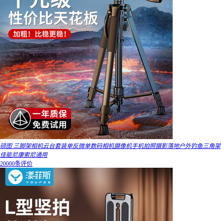
硕图 三脚架相机云台套装单反微单数码相机摄像机手机拍照摄影落地户外钓鱼三角架
佳能尼康索尼通用
20000条评价