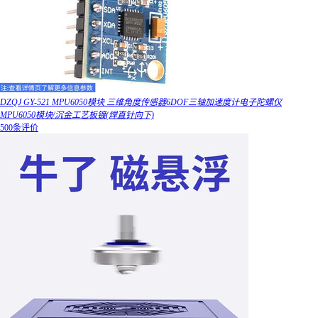
DZQJ GY-521 MPU6050模块 三维角度传感器6DOF三轴加速度计电子陀螺仪
MPU6050模块/沉金工艺板镀(焊直针向下)
500条评价