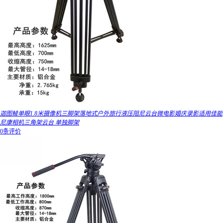
迦图鲮单眼1.8米摄像机三脚架落地式户外旅行液压阻尼云台微电影婚庆录影适用佳能
尼康相机三角架云台 单独脚架
0条评价