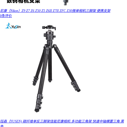
尼康（Nikon）Z9 Z7 Z6 Z50 Z5 Z6II Z7II ZFC Z30微单相机三脚架 便携支架
0条评价
钰森（YUSEN) 碳纤维单反三脚架佳能尼康相机 多功能三角架 快速中轴横置三角 黑
色