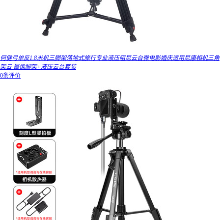
何健弓单反1.8米机三脚架落地式旅行专业液压阻尼云台微电影婚庆适用尼康相机三角
架云 摄像脚架+液压云台套装
0条评价