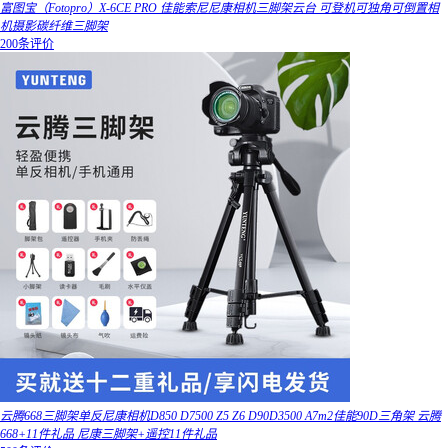
富图宝（Fotopro）X-6CE PRO 佳能索尼尼康相机三脚架云台 可登机可独角可倒置相
机摄影碳纤维三脚架
200条评价
云腾668三脚架单反尼康相机D850 D7500 Z5 Z6 D90D3500 A7m2佳能90D三角架 云腾
668+11件礼品 尼康三脚架+遥控11件礼品