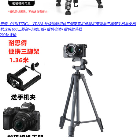
云腾（YUNTENG） VT-888 升级版80相机三脚架索尼佳能尼康微单三脚架手机单反相
机支架 668三脚架+刻度L板+相机电池+相机散热器
200条评价