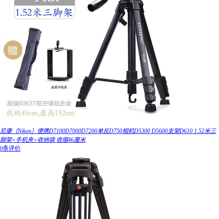
尼康（Nikon）便携D7100D7000D7200单反D750相机D5300 D5600支架D610 1.52米三
脚架+手机夹+收纳袋 收缩46厘米
0条评价