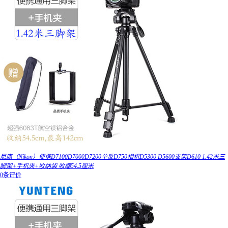
尼康（Nikon）便携D7100D7000D7200单反D750相机D5300 D5600支架D610 1.42米三
脚架+手机夹+收纳袋 收缩54.5厘米
0条评价