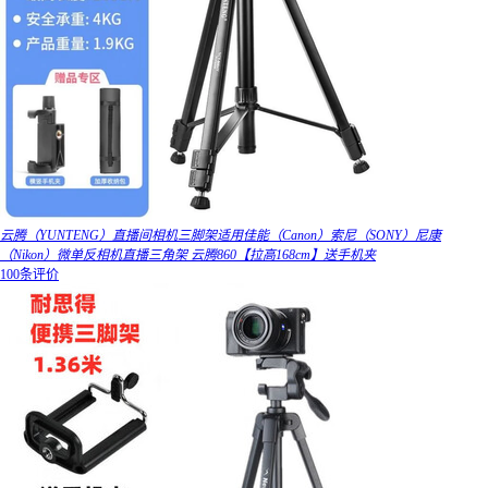
云腾（YUNTENG）直播间相机三脚架适用佳能（Canon）索尼（SONY）尼康
（Nikon）微单反相机直播三角架 云腾860【拉高168cm】送手机夹
100条评价