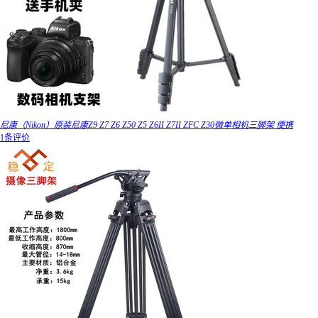
尼康（Nikon）原装尼康Z9 Z7 Z6 Z50 Z5 Z6II Z7II ZFC Z30微单相机三脚架 便携
1条评价