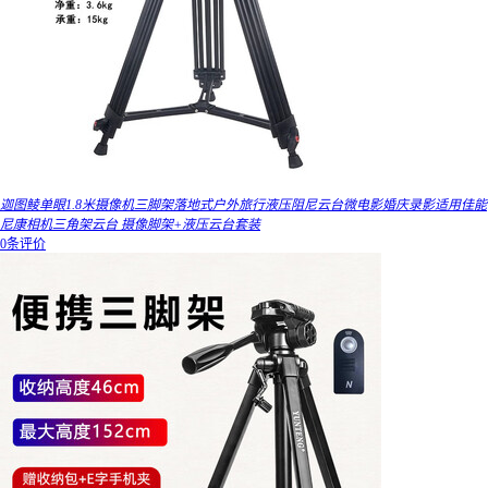
迦图鲮单眼1.8米摄像机三脚架落地式户外旅行液压阻尼云台微电影婚庆录影适用佳能
尼康相机三角架云台 摄像脚架+液压云台套装
0条评价