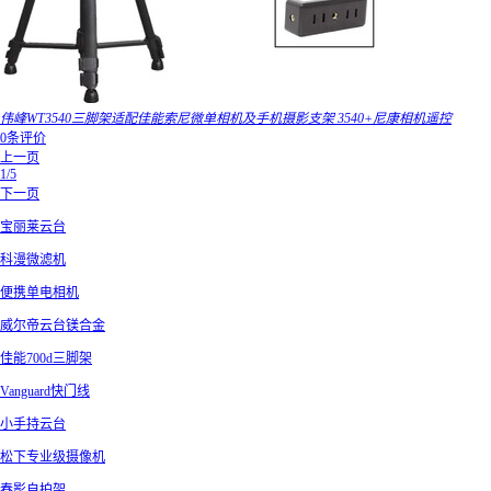
伟峰WT3540三脚架适配佳能索尼微单相机及手机摄影支架 3540+尼康相机遥控
0条评价
上一页
1/5
下一页
宝丽莱云台
科漫微滤机
便携单电相机
威尔帝云台镁合金
佳能700d三脚架
Vanguard快门线
小手持云台
松下专业级摄像机
春影自拍架