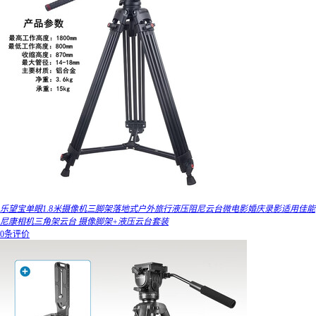
乐望宝单眼1.8米摄像机三脚架落地式户外旅行液压阻尼云台微电影婚庆录影适用佳能
尼康相机三角架云台 摄像脚架+液压云台套装
0条评价