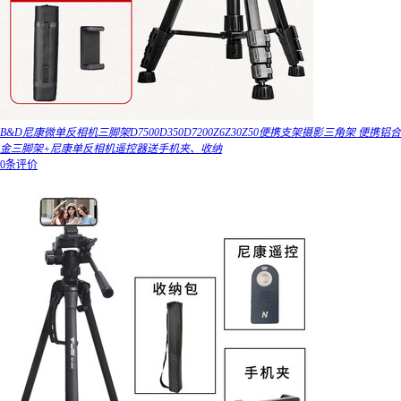
B&D尼康微单反相机三脚架D7500D350D7200Z6Z30Z50便携支架摄影三角架 便携铝合
金三脚架+尼康单反相机遥控器送手机夹、收纳
0条评价