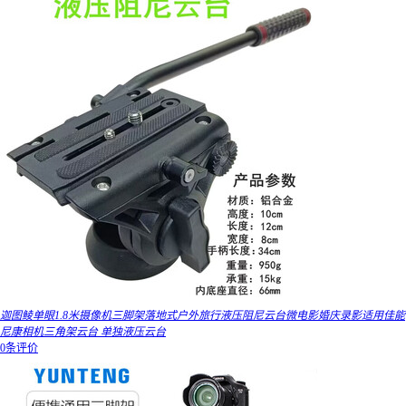
迦图鲮单眼1.8米摄像机三脚架落地式户外旅行液压阻尼云台微电影婚庆录影适用佳能
尼康相机三角架云台 单独液压云台
0条评价