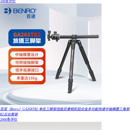
500条评价
百诺（Benro）GA268TB2 单反三脚架佳能尼康相机铝合金多功能快速中轴横置三角架
B2云台套装
2000条评价