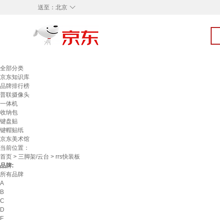
◇
送至：
北京
全部分类
京东知识库
品牌排行榜
普联摄像头
一体机
收纳包
键盘贴
键帽贴纸
京东美术馆
当前位置：
首页
>
三脚架/云台
> rrs快装板
品牌:
所有品牌
A
B
C
D
E