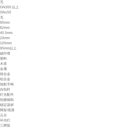
无
GN300 以上
GN≤50
无
95mm
82mm
40.5mm
20mm
105mm
95mm以上
碳纤维
塑料
木质
金属
镁合金
铝合金
续航手柄
自拍杆
灯光配件
拍摄辅助
稳定器材
脚架/底座
云台
补光灯
三脚架