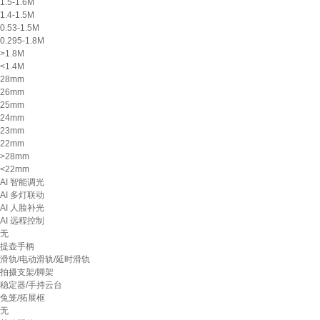
1.5-1.6M
1.4-1.5M
0.53-1.5M
0.295-1.8M
>1.8M
<1.4M
28mm
26mm
25mm
24mm
23mm
22mm
>28mm
<22mm
AI 智能调光
AI 多灯联动
AI 人脸补光
AI 远程控制
无
提壶手柄
滑轨/电动滑轨/延时滑轨
拍摄支架/脚架
稳定器/手持云台
兔笼/拓展框
无