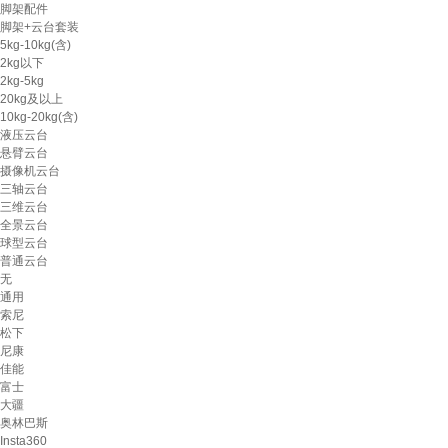
脚架配件
脚架+云台套装
5kg-10kg(含)
2kg以下
2kg-5kg
20kg及以上
10kg-20kg(含)
液压云台
悬臂云台
摄像机云台
三轴云台
三维云台
全景云台
球型云台
普通云台
无
通用
索尼
松下
尼康
佳能
富士
大疆
奥林巴斯
Insta360