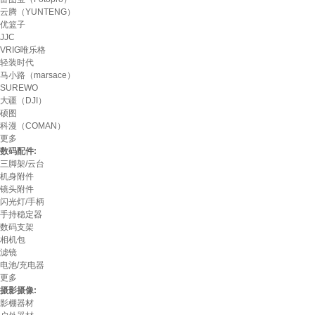
云腾（YUNTENG）
优篮子
JJC
VRIG唯乐格
轻装时代
马小路（marsace）
SUREWO
大疆（DJI）
硕图
科漫（COMAN）
更多
数码配件:
三脚架/云台
机身附件
镜头附件
闪光灯/手柄
手持稳定器
数码支架
相机包
滤镜
电池/充电器
更多
摄影摄像:
影棚器材