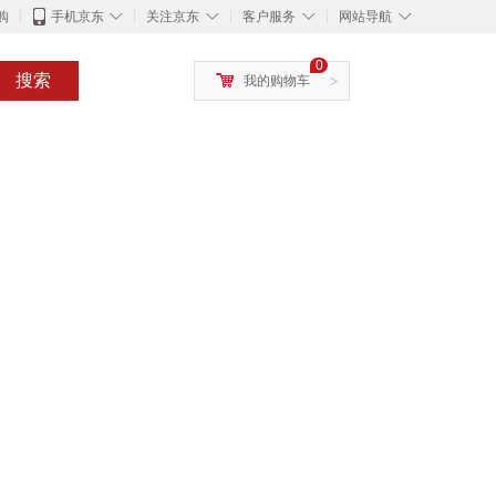
◇
◇
◇
◇
购
手机京东
关注京东
客户服务
网站导航
0
搜索
我的购物车
>