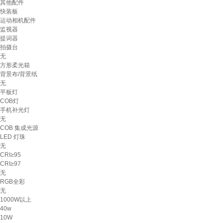
其他配件
快装板
运动相机配件
监视器
提词器
拍摄台
无
方形柔光箱
背景布/背景纸
无
平板灯
COB灯
手机补光灯
无
COB 集成光源
LED 灯珠
无
CRI≥95
CRI≥97
无
RGB全彩
无
1000W以上
40w
10W