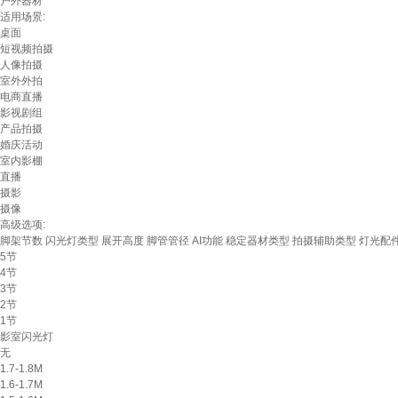
户外器材
适用场景:
桌面
短视频拍摄
人像拍摄
室外外拍
电商直播
影视剧组
产品拍摄
婚庆活动
室内影棚
直播
摄影
摄像
高级选项:
脚架节数
闪光灯类型
展开高度
脚管管径
AI功能
稳定器材类型
拍摄辅助类型
灯光配
5节
4节
3节
2节
1节
影室闪光灯
无
1.7-1.8M
1.6-1.7M