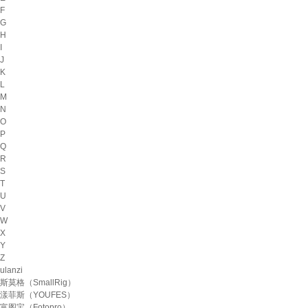
F
G
H
I
J
K
L
M
N
O
P
Q
R
S
T
U
V
W
X
Y
Z
ulanzi
斯莫格（SmallRig）
漾菲斯（YOUFES）
富图宝（Fotopro）