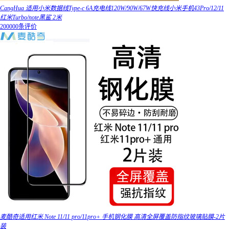
CangHua 适用小米数据线Type-c 6A充电线120W/90W/67W快充线小米手机43Pro/12/11
红米Turbo/note黑鲨 2米
200000条评价
麦酷奇适用红米 Note 11/11 pro/11pro+ 手机钢化膜 高清全屏覆盖防指纹玻璃贴膜-2片
装