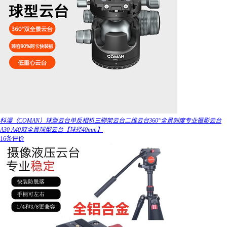
科漫（COMAN）球型云台单反相机三脚架云台二维云台360°全景刻度专业摄影云台
A30 A40双全景球型云台【球径40mm】
16条评价