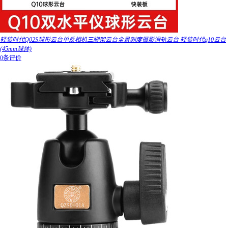
轻装时代Q02S球形云台单反相机三脚架云台全景刻度摄影滑轨云台 轻装时代q10云台
(45mm球体)
0条评价