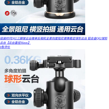
轻装时代Q02三脚架云台微单反相机全景刻度阻尼便携稳定球形云台 铝合金Q02球形
云台【云台直径36mm】
0条评价