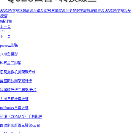
轻装时代Q02S球形云台单反相机三脚架云台全景刻度摄影滑轨云台 轻装时代Q02s升
级版
0条评价
上一页
1/3
下一页
pareo三脚架
八爪鱼摄影
科耳曼三脚架
思锐摄像机脚架碳纤维
曼富图独脚架碳纤维
科漫碳纤维三脚架/云台
力图自拍杆碳纤维
miliboo云台碳纤维
科漫（COMAN）手机配件
图瑞斯碳纤维三脚架/云台