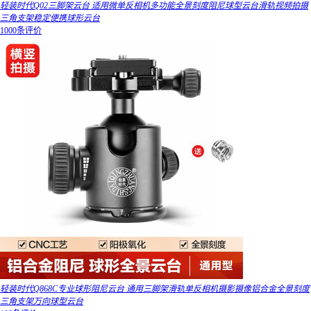
轻装时代Q02三脚架云台 适用微单反相机多功能全景刻度阻尼球型云台滑轨视频拍摄
三角支架稳定便携球形云台
1000条评价
轻装时代Q868C专业球形阻尼云台 通用三脚架滑轨单反相机摄影摄像铝合金全景刻度
三角支架万向球型云台