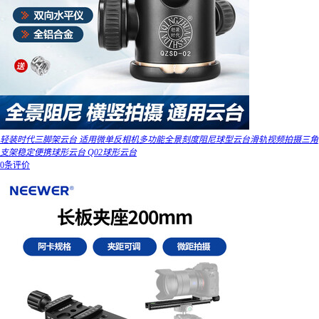
轻装时代三脚架云台 适用微单反相机多功能全景刻度阻尼球型云台滑轨视频拍摄三角
支架稳定便携球形云台 Q02球形云台
0条评价