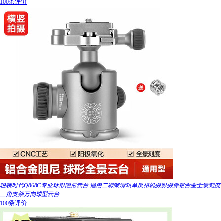
100条评价
轻装时代Q868C专业球形阻尼云台 通用三脚架滑轨单反相机摄影摄像铝合金全景刻度
三角支架万向球型云台
100条评价