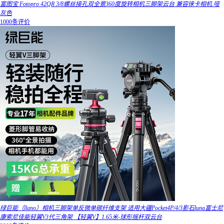
富图宝 Fotopro 42QR 3/8螺丝接孔双全景360度旋转相机三脚架云台 兼容徕卡相机 哑
灰色
1000条评价
绿巨能（llano）相机三脚架单反微单碳纤维支架 适用大疆Pocket4P/4/3影石luna富士尼
康索尼佳能轻翼V3代三角架 【轻翼V】1.65米-球形摇杆双云台