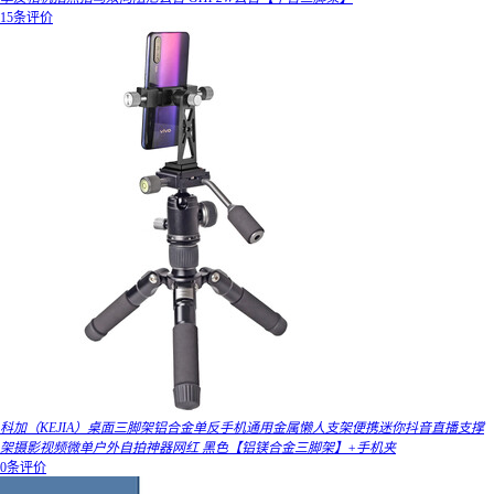
15条评价
科加（KEJIA）桌面三脚架铝合金单反手机通用金属懒人支架便携迷你抖音直播支撑
架摄影视频微单户外自拍神器网红 黑色【铝镁合金三脚架】+手机夹
0条评价