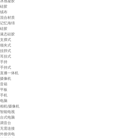
冰感凝胶
硅胶
绒布
混合材质
记忆海绵
硅胶
液态硅胶
支撑式
领夹式
挂脖式
耳挂式
手持
手持式
直播一体机
摄像机
音箱
平板
手机
电脑
相机/摄像机
智能电视
台式电脑
调音台
无需连接
外接供电