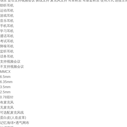
场景
是否支持视频会议
换线支持
麦克风支持
耳罩材质
耳塞套材质
使用方式
连接主
助听耳机
运动耳机
游戏耳机
音乐耳机
手机耳机
学习耳机
通话耳机
考试耳机
降噪耳机
监听耳机
话务耳机
支持视频会议
不支持视频会议
MMCX
6.5mm
6.35mm
3.5mm
2.5mm
0.78双针
有麦克风
无麦克风
可选配麦克风线
蛋白皮(人造皮革)
记忆海绵+透气网布