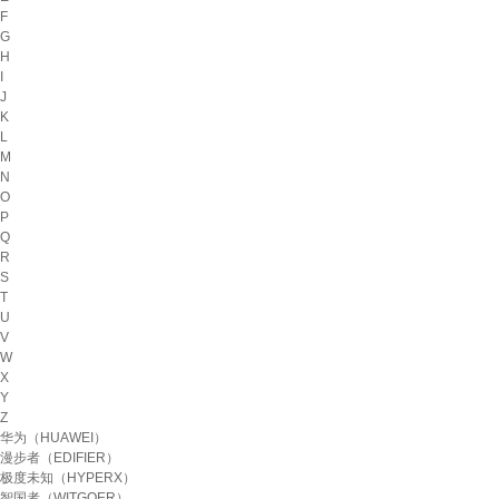
F
G
H
I
J
K
L
M
N
O
P
Q
R
S
T
U
V
W
X
Y
Z
华为（HUAWEI）
漫步者（EDIFIER）
极度未知（HYPERX）
智国者（WITGOER）