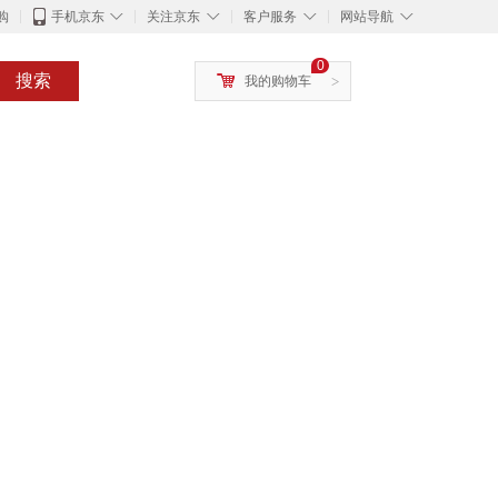
◇
◇
◇
◇
购
手机京东
关注京东
客户服务
网站导航
0
搜索
我的购物车
>