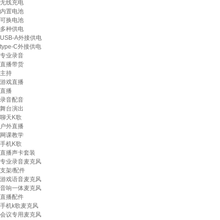
无线充电
内置电池
可换电池
多种供电
USB-A外接供电
type-C外接供电
专业录音
直播带货
主持
游戏直播
直播
录音配音
舞台演出
聊天K歌
户外直播
网课教学
手机K歌
直播声卡套装
专业录音麦克风
支架/配件
游戏语音麦克风
音响一体麦克风
直播配件
手机k歌麦克风
会议专用麦克风