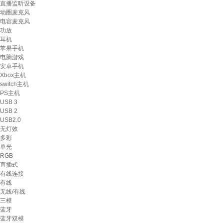
直播监听设备
动圈麦克风
电容麦克风
功放
耳机
苹果手机
电脑游戏
安卓手机
Xbox主机
switch主机
PS主机
USB 3
USB 2
USB2.0
无灯效
多彩
单光
RGB
直插式
有线连接
有线
无线/有线
三模
蓝牙
蓝牙双模