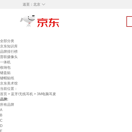
◇
送至：
北京
全部分类
京东知识库
品牌排行榜
普联摄像头
一体机
收纳包
键盘贴
键帽贴纸
京东美术馆
当前位置：
首页
>
蓝牙/无线耳机
> 3M电脑耳麦
品牌:
所有品牌
A
B
C
D
E