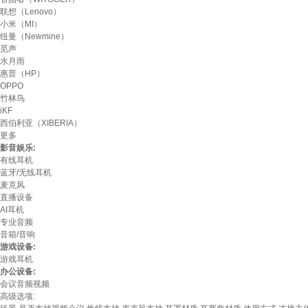
联想（Lenovo）
小米（MI）
纽曼（Newmine）
觅声
水月雨
惠普（HP）
OPPO
竹林鸟
iKF
西伯利亚（XIBERIA）
更多
影音娱乐:
有线耳机
蓝牙/无线耳机
麦克风
直播设备
AI耳机
专业音频
音箱/音响
游戏设备:
游戏耳机
办公设备:
会议音频视频
高级选项: