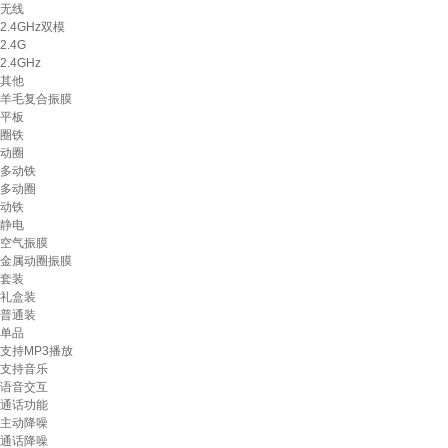
无线
2.4GHz双模
2.4G
2.4GHz
其他
羊毛复合振膜
平板
圈铁
动圈
多动铁
多动圈
动铁
静电
空气振膜
金属动圈振膜
套装
礼盒装
普通装
单品
支持MP3播放
支持音乐
语音交互
通话功能
主动降噪
通话降噪