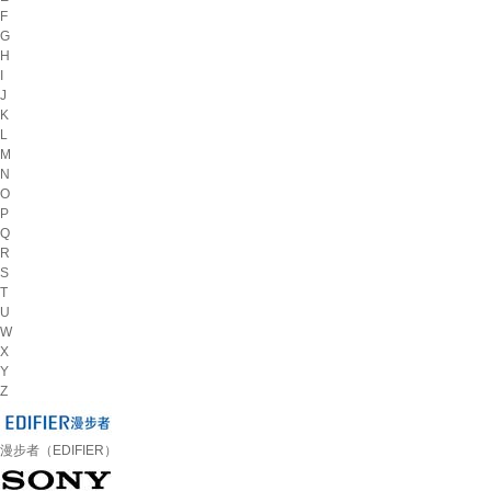
F
G
H
I
J
K
L
M
N
O
P
Q
R
S
T
U
W
X
Y
Z
漫步者（EDIFIER）