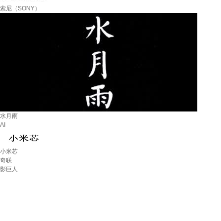
索尼（SONY）
水月雨
AI
小米芯
奇联
影巨人