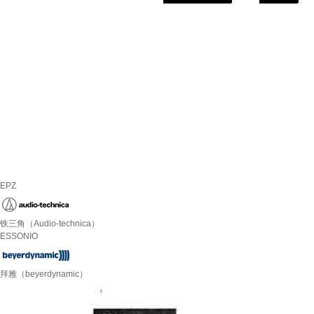
EPZ
铁三角（Audio-technica）
ESSONIO
拜雅（beyerdynamic）