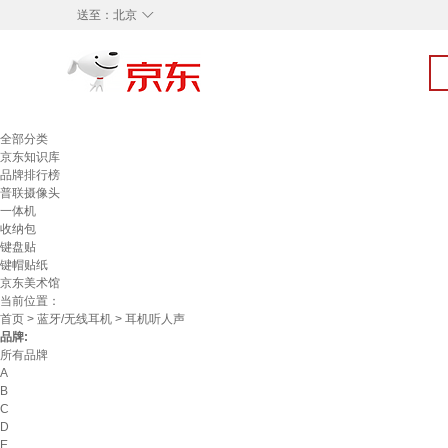
◇
送至：
北京
全部分类
京东知识库
品牌排行榜
普联摄像头
一体机
收纳包
键盘贴
键帽贴纸
京东美术馆
当前位置：
首页
>
蓝牙/无线耳机
> 耳机听人声
品牌:
所有品牌
A
B
C
D
E