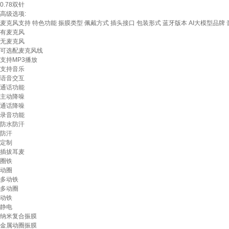
0.78双针
高级选项:
麦克风支持
特色功能
振膜类型
佩戴方式
插头接口
包装形式
蓝牙版本
AI大模型品牌
有麦克风
无麦克风
可选配麦克风线
支持MP3播放
支持音乐
语音交互
通话功能
主动降噪
通话降噪
录音功能
防水防汗
防汗
定制
插拔耳麦
圈铁
动圈
多动铁
多动圈
动铁
静电
纳米复合振膜
金属动圈振膜