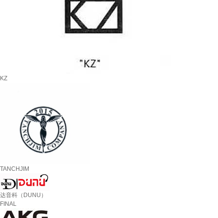
KZ
TANCHJIM
达音科（DUNU）
FINAL