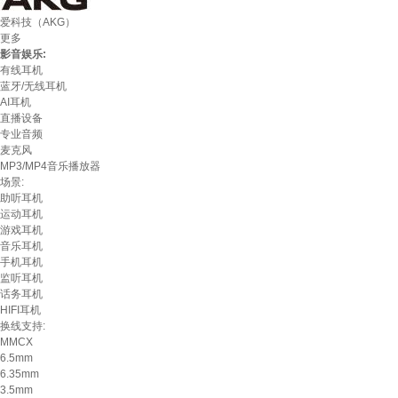
爱科技（AKG）
更多
影音娱乐:
有线耳机
蓝牙/无线耳机
AI耳机
直播设备
专业音频
麦克风
MP3/MP4音乐播放器
场景:
助听耳机
运动耳机
游戏耳机
音乐耳机
手机耳机
监听耳机
话务耳机
HIFI耳机
换线支持:
MMCX
6.5mm
6.35mm
3.5mm