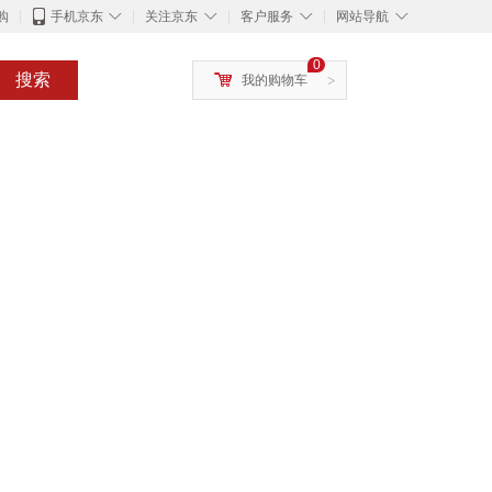
◇
◇
◇
◇
购
手机京东
关注京东
客户服务
网站导航
0
搜索
我的购物车
>