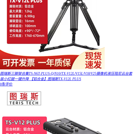
图瑞斯三脚架合集TS-N6T-PLUS-Q/N10/TX-V12L/V15L/V18/V25摄像机液压阻尼云台套
装小红腿一键升降 【铝合金】图瑞斯TX-V12L PLUS
0条评价