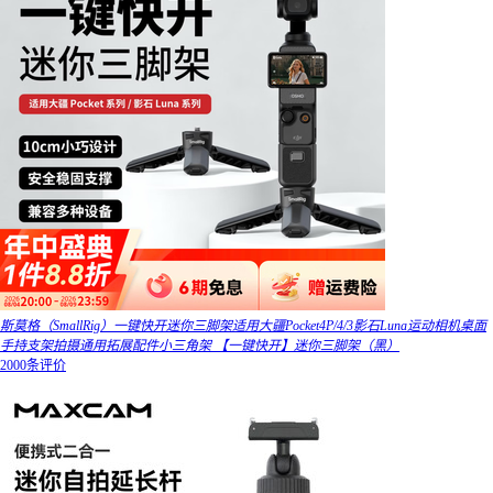
斯莫格（SmallRig）一键快开迷你三脚架适用大疆Pocket4P/4/3影石Luna运动相机桌面
手持支架拍摄通用拓展配件小三角架 【一键快开】迷你三脚架（黑）
2000条评价