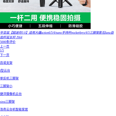
毕亚兹【超迷你3.0】适用大疆action6/5/4/nano手持杆pocket4pro/4/3三脚架影石luna自
拍杆延长杆 JS64
5000条评价
上一页
1/5
下一页
百诺支架
l型云台
单反机三脚架
三脚架小
捷洋摄像机云台
sirui三脚架
浩奇云台机智能家居