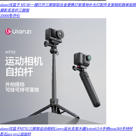
ulanzi优篮子 MT-80一键打开三脚架铝合金便携灯架落地补光灯配件支架相机微单拍照
摄影丢丢杆三脚架
20000条评价
ulanzi优篮子MT92三脚架运动相机Gopro延长支架大疆Action6/5/4手柄insta360手持杆
影石ace pro2自拍杆