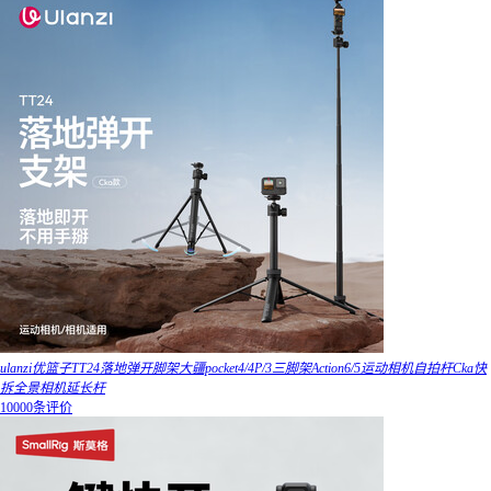
ulanzi优篮子TT24落地弹开脚架大疆pocket4/4P/3三脚架Action6/5运动相机自拍杆Cka快
拆全景相机延长杆
10000条评价