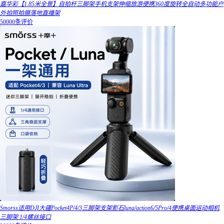
嘉华彩【1.85米全景】自拍杆三脚架手机支架伸缩旅游便携360度旋转全自动多功能户
外拍照拍摄落地直播架
50000条评价
Smorss适用DJI大疆Pocket4P/4/3三脚架支架影石luna/action6/5Pro/4便携桌面运动相机
三脚架 1/4螺丝接口