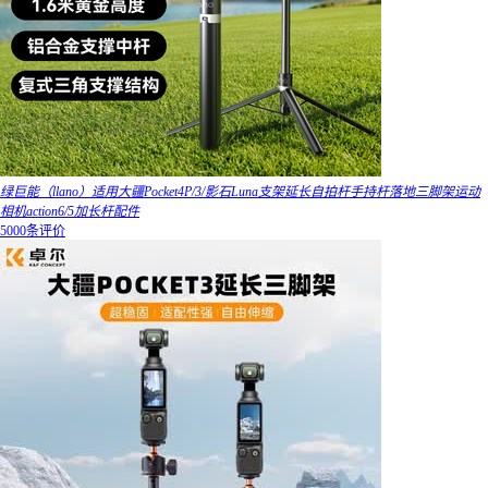
绿巨能（llano）适用大疆Pocket4P/3/影石Luna支架延长自拍杆手持杆落地三脚架运动
相机action6/5加长杆配件
5000条评价