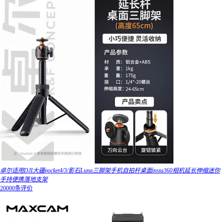
卓尔适用DJI大疆pocket4/3/影石Luna三脚架手机自拍杆桌面insta360相机延长伸缩迷你
手持便携落地支架
20000条评价