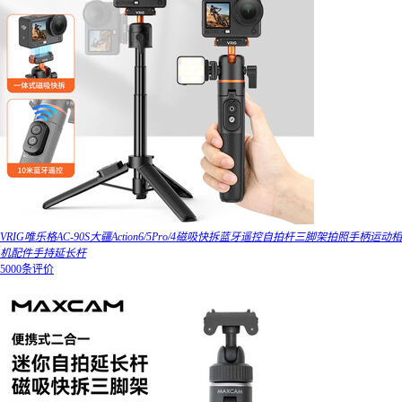
VRIG唯乐格AC-90S大疆Action6/5Pro/4磁吸快拆蓝牙遥控自拍杆三脚架拍照手柄运动相
机配件手持延长杆
5000条评价