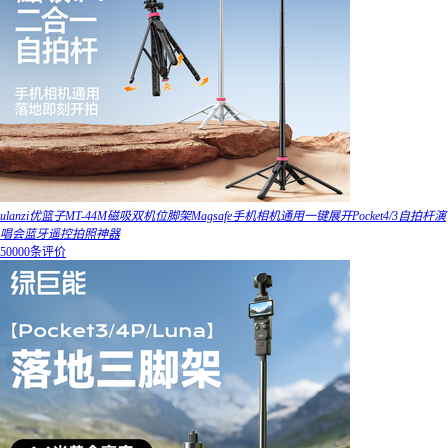
ulanzi优篮子MT-44M磁吸双机位脚架Magsafe手机相机通用一键展开Pocket4/3自拍杆演
唱会蓝牙遥控拍照神器
50000条评价