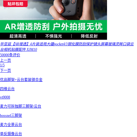
毕亚兹【AR增透】4片装适用大疆pocket4/3钢化膜防刮保护镜头屏幕玻璃灵眸口袋云
台相机贴膜配件 XJM10
50000条评价
上一页
1/5
下一页
优品脚架+云台套装镁合金
四维云台
vt9008
麦力可拆独脚三脚架/云台
bossnel三脚架
麦力全景云台
单反摄像云台