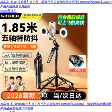
嘉华彩【1.85米全景】自拍杆三脚架手机支架伸缩旅游便携360度旋转全自动多功能户
外拍照拍摄落地直播架
50000条评价
智国者【TOP榜第1名】自拍杆手机支架落地360度旋转防抖自动三脚架跟拍直播拍照
神器拍摄演唱会2026新款