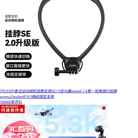
TELESIN泰迅运动相机挂脖支架SE2.0适大疆action6 5 4第一视角骑行拍摄
acepro2/pocket4P/4/3胸前固定支架
500000条评价