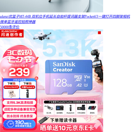
ulanzi优篮子MT-44B 双机位手机延长自拍杆提词器支架Pocket4/3一键打开四脚架相机
微单蓝牙遥控拍照神器
50000条评价