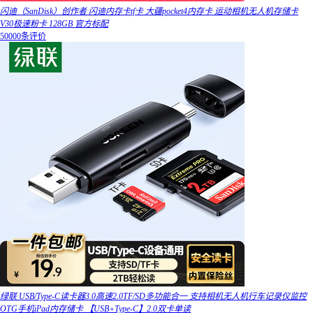
闪迪（SanDisk）创作者 闪迪内存卡tf卡 大疆pocket4内存卡 运动相机无人机存储卡
V30极速粉卡 128GB 官方标配
50000条评价
绿联 USB/Type-C读卡器3.0高速2.0TF/SD多功能合一 支持相机无人机行车记录仪监控
OTG手机iPad内存储卡 【USB+Type-C】2.0双卡单读