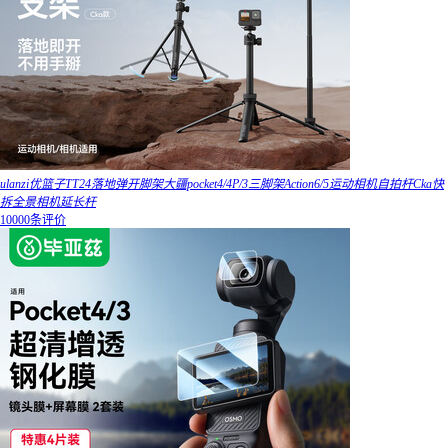
ulanzi优篮子TT24落地弹开脚架大疆pocket4/4P/3三脚架Action6/5运动相机自拍杆Cka快
拆全景相机延长杆
10000条评价