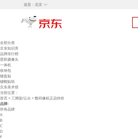
◇
送至：
北京
全部分类
京东知识库
品牌排行榜
普联摄像头
一体机
收纳包
键盘贴
键帽贴纸
京东美术馆
当前位置：
首页
>
三脚架/云台
> 数码像机正品特价
品牌:
所有品牌
A
B
C
D
F