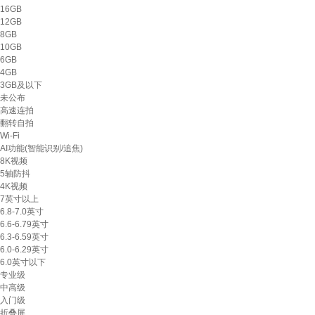
16GB
12GB
8GB
10GB
6GB
4GB
3GB及以下
未公布
高速连拍
翻转自拍
Wi-Fi
AI功能(智能识别/追焦)
8K视频
5轴防抖
4K视频
7英寸以上
6.8-7.0英寸
6.6-6.79英寸
6.3-6.59英寸
6.0-6.29英寸
6.0英寸以下
专业级
中高级
入门级
折叠屏