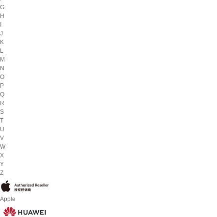
G
H
I
J
K
L
M
N
O
P
Q
R
S
T
U
V
W
X
Y
Z
Apple