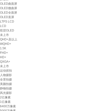
OLED曲面屏
OLED微曲屏
OLED全面屏
OLED直屏
LTPS LCD
LCD
双层OLED
未上市
QHD+及以上
WQHD+
1.5K
FHD+
HD+
QXGA+
未上市
运动抓拍
人物摄影
全景拍摄
美颜拍摄
静物拍摄
风光摄影
2亿像素
1亿像素
6400万像素
5000万像素