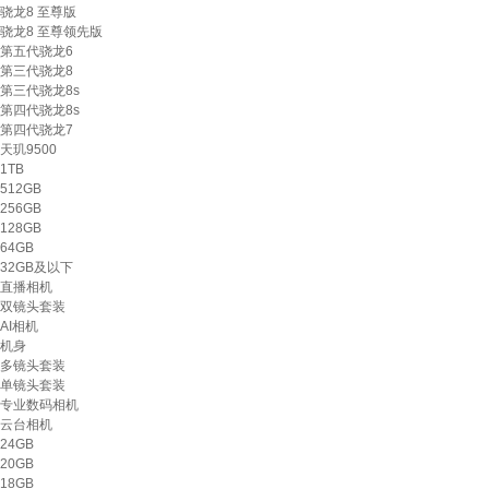
骁龙8 至尊版
骁龙8 至尊领先版
第五代骁龙6
第三代骁龙8
第三代骁龙8s
第四代骁龙8s
第四代骁龙7
天玑9500
1TB
512GB
256GB
128GB
64GB
32GB及以下
直播相机
双镜头套装
AI相机
机身
多镜头套装
单镜头套装
专业数码相机
云台相机
24GB
20GB
18GB