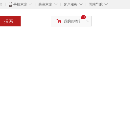
◇
◇
◇
◇
购
手机京东
关注京东
客户服务
网站导航
0
搜索
我的购物车
>