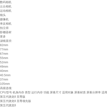
数码相机
云台相机
运动相机
镜头
摄像机
单反相机
拍立得
影棚器材
更多
滤镜直径:
82mm
77mm
67mm
55mm
52mm
49mm
40mm
40.5mm
37mm
105mm
高级选项:
CPU型号
机身内存
类型
运行内存
功能
屏幕尺寸
适用对象
屏幕材质
屏幕分辨率
适
第五代骁龙8 至尊版
第五代骁龙8 至尊领先版
第五代骁龙8