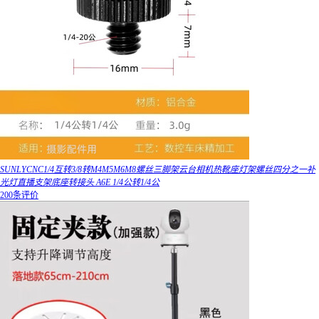
SUNLYCNC1/4互转3/8转M4M5M6M8螺丝三脚架云台相机热靴座灯架螺丝四分之一补
光灯直播支架底座转接头 A6E 1/4公转1/4公
200条评价