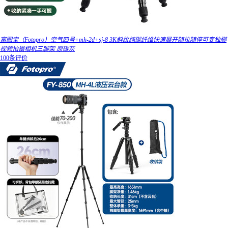
富图宝（Fotopro）空气四号+mh-2d+sj-8 3K斜纹纯碳纤维快速展开随拉随停可变独脚
视频拍摄相机三脚架 原碳灰
100条评价