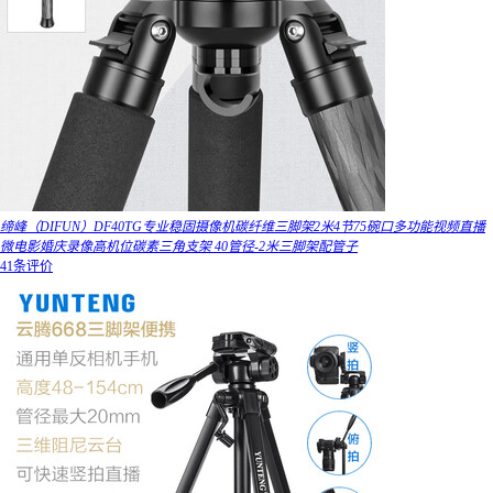
缔峰（DIFUN）DF40TG专业稳固摄像机碳纤维三脚架2米4节75碗口多功能视频直播
微电影婚庆录像高机位碳素三角支架 40管径-2米三脚架配管子
41条评价