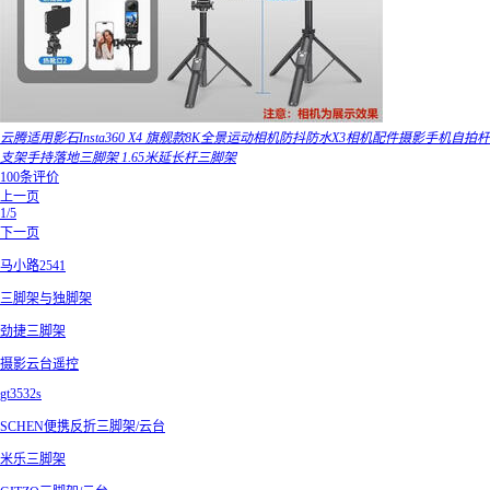
云腾适用影石Insta360 X4 旗舰款8K全景运动相机防抖防水X3相机配件摄影手机自拍杆
支架手持落地三脚架 1.65米延长杆三脚架
100条评价
上一页
1/5
下一页
马小路2541
三脚架与独脚架
劲捷三脚架
摄影云台遥控
gt3532s
SCHEN便携反折三脚架/云台
米乐三脚架