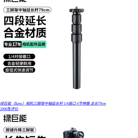
绿巨能（llano）相机三脚架中轴延长杆 1/4接口 4节伸展 总长79cm
2000条评价