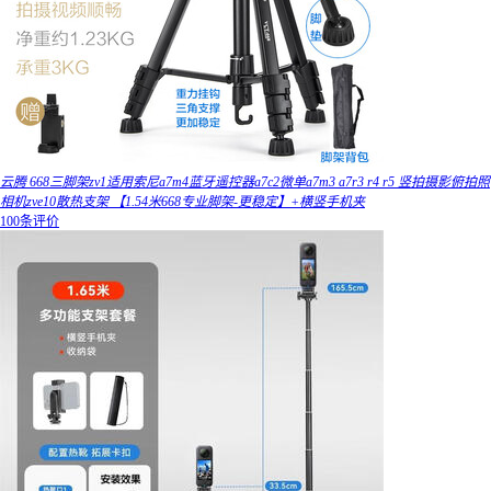
云腾 668三脚架zv1适用索尼a7m4蓝牙遥控器a7c2微单a7m3 a7r3 r4 r5 竖拍摄影俯拍照
相机zve10散热支架 【1.54米668专业脚架-更稳定】+横竖手机夹
100条评价