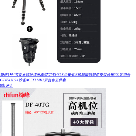
捷信4号4节专业碳纤维三脚架GT4543LS沙雀ACE拍鸟摄影摄像支架长焦500定镜头
GT4543LS+沙雀ACEXLMK2云台含五件套
0条评价