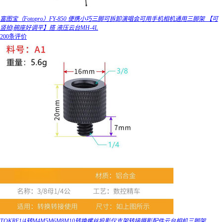
富图宝（Fotopro）FY-850 便携小巧三脚可拆卸演唱会可用手机相机通用三脚架 【可
竖拍|碗座好调平】搭 液压云台MH-4L
200条评价
TOKRE1/4转M4M5M6M8M10转换螺丝投影仪支架转接摄影配件云台相机三脚架