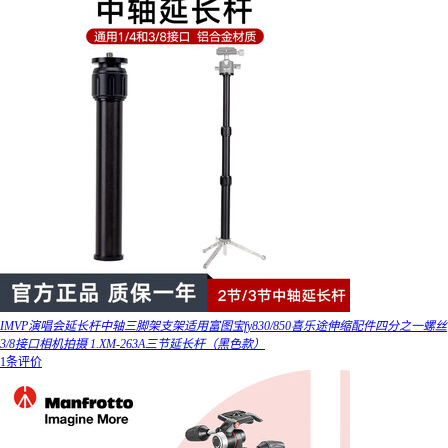
IMVP演唱会延长杆中轴三脚架支架适用富图宝fy830/850喜乐途伸缩配件四分之一螺丝
3/8接口相机拍摄 1.XM-263A三节延长杆（黑色款）
1条评价