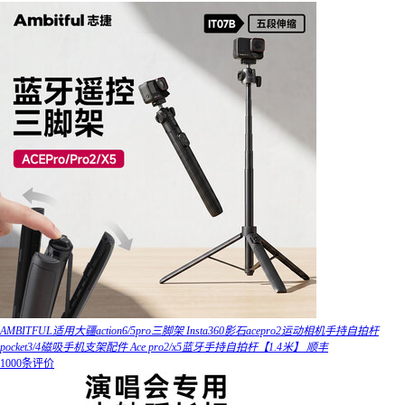
AMBITFUL适用大疆action6/5pro三脚架 Insta360影石acepro2运动相机手持自拍杆
pocket3/4磁吸手机支架配件 Ace pro2/x5蓝牙手持自拍杆【1.4米】 顺丰
1000条评价