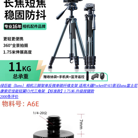
绿巨能（llano）相机三脚架单反微单碳纤维支架 适用大疆Pocket4P/4/3影石luna富士尼
康索尼佳能轻翼V3代三角架 【标准款】1.75米-升级按键款
2000条评价