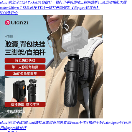
ulanzi优篮子TT24 Pocket3/4自拍杆一键打开手机落地三脚架快拆1.5M运动相机大疆
action456pro手持延长杆 TT24一键打开四脚架【含gopro转接头】
5000条评价
ulanzi优篮子MT88 mini快挂三脚架背包夹支架Pocket4/4P/3拍照手柄Action5pro/4/3运动
相机gopro延长杆