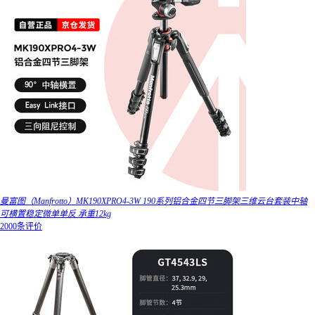
曼富图（Manfrotto）MK190XPRO4-3W 190系列铝合金四节三脚架三维云台套装中轴
可横置稳定微单单反 承重12kg
2000条评价