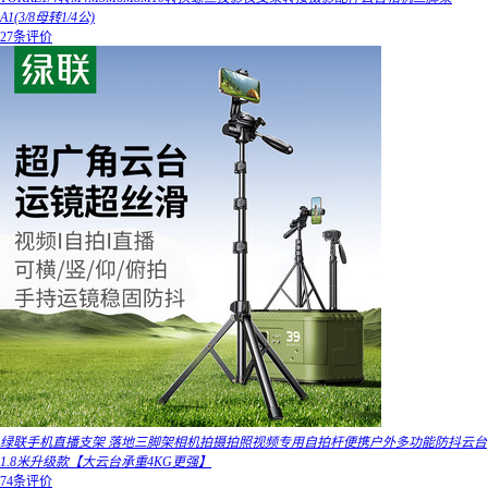
A1(3/8母转1/4公)
27条评价
绿联手机直播支架 落地三脚架相机拍摄拍照视频专用自拍杆便携户外多功能防抖云台
1.8米升级款【大云台承重4KG更强】
74条评价