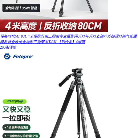
轻装时代MT-03L 4米便携灯架三脚架专业摄影闪光灯补光灯支架户外拍顶灯架气垫缓
降反折叠收纳全地形三角架 MT-03L【铝合金】4米高
200条评价