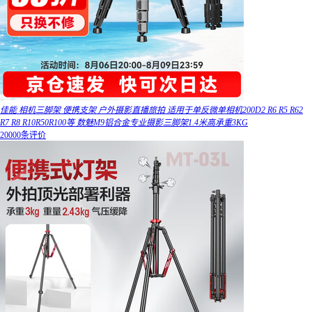
佳能 相机三脚架 便携支架 户外摄影直播旅拍 适用于单反微单相机200D2 R6 R5 R62
R7 R8 R10R50R100等 数魅M9铝合金专业摄影三脚架1.4米高承重3KG
20000条评价