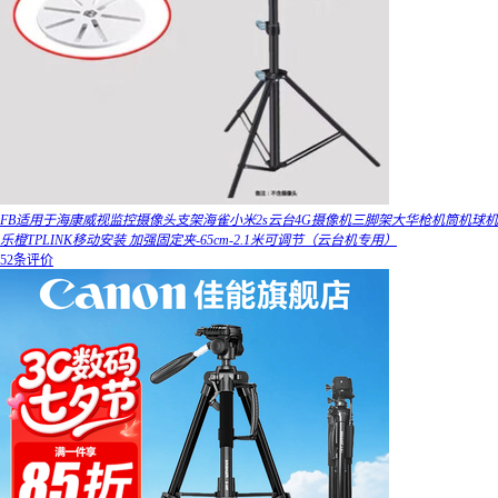
FB适用于海康威视监控摄像头支架海雀小米2s云台4G摄像机三脚架大华枪机筒机球机
乐橙TPLINK移动安装 加强固定夹-65cm-2.1米可调节（云台机专用）
52条评价