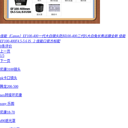
佳能（Canon）EF100-400一代大白镜头防抖100-400二代IS大白兔长焦远摄全新 佳能
EF100-400F4.5-5.6 IS _2 佳能口官方标配
0条评价
上一页
1/5
下一页
尼康3100镜头
pk卡口镜头
腾龙200-500
nex转接环尼康
sony 乐图
尼康18-70
d90遮光罩