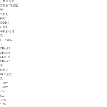
八角柔光箱
背景布/背景纸
无
平板灯
棒灯
COB灯
口袋灯
手机补光灯
无
LED 灯珠
无
CRI≥95
CRI≥90
CRI≥80
CRI≥97
无
双色温
RGB全彩
无
100W
120W
40w
5W
35W
10W