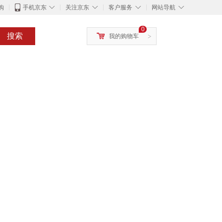
◇
◇
◇
◇
购
手机京东
关注京东
客户服务
网站导航
0
搜索
我的购物车
>