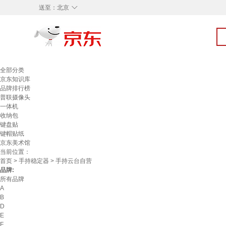
◇
送至：
北京
全部分类
京东知识库
品牌排行榜
普联摄像头
一体机
收纳包
键盘贴
键帽贴纸
京东美术馆
当前位置：
首页
>
手持稳定器
> 手持云台自营
品牌:
所有品牌
A
B
D
E
F