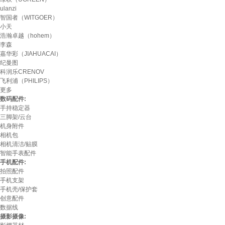
ulanzi
智国者（WITGOER）
小天
浩瀚卓越（hohem）
李森
嘉华彩（JIAHUACAI）
纪曼图
科润乐CRENOV
飞利浦（PHILIPS）
更多
数码配件:
手持稳定器
三脚架/云台
机身附件
相机包
相机清洁/贴膜
智能手表配件
手机配件:
拍照配件
手机支架
手机壳/保护套
创意配件
数据线
摄影摄像: