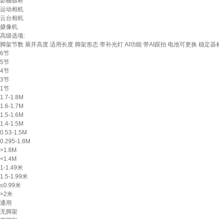
影棚器材
运动相机
云台相机
摄像机
高级选项:
脚架节数
展开高度
适用长度
脚架形态
带补光灯
AI功能
带AI跟拍
电池可更换
稳定器
6节
5节
4节
3节
1节
1.7-1.8M
1.6-1.7M
1.5-1.6M
1.4-1.5M
0.53-1.5M
0.295-1.8M
>1.8M
<1.4M
1-1.49米
1.5-1.99米
≤0.99米
>2米
通用
无脚架