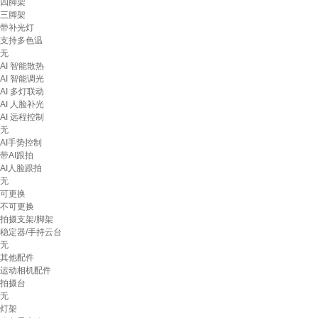
四脚架
三脚架
带补光灯
支持多色温
无
AI 智能散热
AI 智能调光
AI 多灯联动
AI 人脸补光
AI 远程控制
无
AI手势控制
带AI跟拍
AI人脸跟拍
无
可更换
不可更换
拍摄支架/脚架
稳定器/手持云台
无
其他配件
运动相机配件
拍摄台
无
灯架