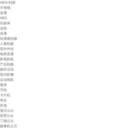
ABS+硅胶
不锈钢
金属
ABS
自媒体
桌面
直播
短视频拍摄
人像拍摄
室外外拍
电商直播
影视剧组
产品拍摄
婚庆活动
室内影棚
运动相机
微单
手机
卡片机
单反
其他
液压云台
悬臂云台
三轴云台
摄像机云台