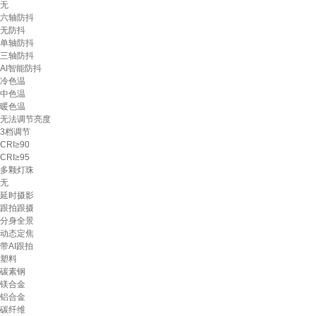
无
六轴防抖
无防抖
单轴防抖
三轴防抖
AI智能防抖
冷色温
中色温
暖色温
无法调节亮度
3档调节
CRI≥90
CRI≥95
多颗灯珠
无
延时摄影
跟拍跟摄
分身全景
动态定焦
带AI跟拍
塑料
碳素钢
镁合金
铝合金
碳纤维