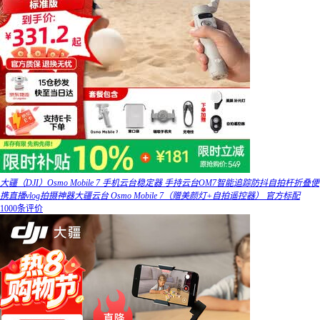
大疆（DJI）Osmo Mobile 7 手机云台稳定器 手持云台OM7智能追踪防抖自拍杆折叠便
携直播vlog拍摄神器大疆云台 Osmo Mobile 7（赠美颜灯+自拍遥控器） 官方标配
1000条评价