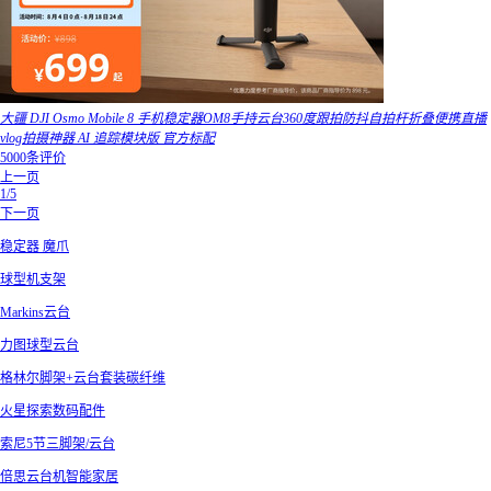
大疆 DJI Osmo Mobile 8 手机稳定器OM8手持云台360度跟拍防抖自拍杆折叠便携直播
vlog拍摄神器 AI 追踪模块版 官方标配
5000条评价
上一页
1/5
下一页
稳定器 魔爪
球型机支架
Markins云台
力图球型云台
格林尔脚架+云台套装碳纤维
火星探索数码配件
索尼5节三脚架/云台
倍思云台机智能家居